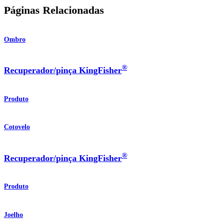
Páginas Relacionadas
Ombro
®
Recuperador/pinça KingFisher
Produto
Cotovelo
®
Recuperador/pinça KingFisher
Produto
Joelho