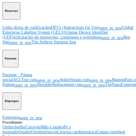
Recursos
Linha direta de codificação
eDFUs (Instructions for Use)
Global
open_in_new
Enterprise Labeling System (GELS)
Unique Device Identifier
(UDI)
Solicitações de exposições, congressos e workshops
Rep
open_in_new
Site
The Arthrex Surgeon App
open_in_new
Paciente
Paciente - Página
inicial
ACLTear.com
AnkleSprain.com
BunionPain.
open_in_new
open_in_new
Patient
ShoulderReplacement.com
TheNanoExperie
open_in_new
open_in_new
Empregos
Empregos
open_in_new
Procedimento
Ombro
Joelho
Cotovelo
Mão e punho
Pé e
tornozelo
Quadril
Ortobiológicos
Cirurgia cardiotorácica
Coluna vertebral