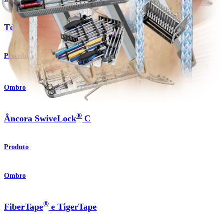
Técnica de reconstrução capsular superior (SCR)
Procedimento
Ombro
®
Âncora SwiveLock
C
Produto
Ombro
®
FiberTape
e TigerTape