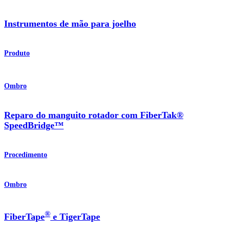
Instrumentos de mão para joelho
Produto
Ombro
Reparo do manguito rotador com FiberTak®
SpeedBridge™
Procedimento
Ombro
®
FiberTape
e TigerTape