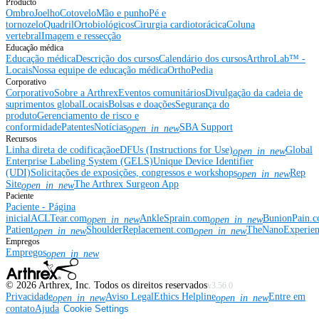
Producto
Ombro
Joelho
Cotovelo
Mão e punho
Pé e
tornozelo
Quadril
Ortobiológicos
Cirurgia cardiotorácica
Coluna
vertebral
Imagem e ressecção
Educação médica
Educação médica
Descrição dos cursos
Calendário dos cursos
ArthroLab™ -
Locais
Nossa equipe de educação médica
OrthoPedia
Corporativo
Corporativo
Sobre a Arthrex
Eventos comunitários
Divulgação da cadeia de
suprimentos global
Locais
Bolsas e doações
Segurança do
produto
Gerenciamento de risco e
conformidade
Patentes
Notícias
SBA Support
open_in_new
Recursos
Linha direta de codificação
eDFUs (Instructions for Use)
Global
open_in_new
Enterprise Labeling System (GELS)
Unique Device Identifier
(UDI)
Solicitações de exposições, congressos e workshops
Rep
open_in_new
Site
The Arthrex Surgeon App
open_in_new
Paciente
Paciente - Página
inicial
ACLTear.com
AnkleSprain.com
BunionPain.
open_in_new
open_in_new
Patient
ShoulderReplacement.com
TheNanoExperie
open_in_new
open_in_new
Empregos
Empregos
open_in_new
©
2026
Arthrex, Inc. Todos os direitos reservados
v3.56.0
Privacidade
Aviso Legal
Ethics Helpline
Entre em
open_in_new
open_in_new
contato
Ajuda
Cookie Settings