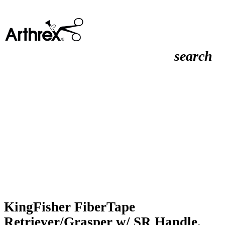
search
KingFisher FiberTape
Retriever/Grasper w/ SR Handle,