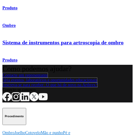
Produto
Ombro
Sistema de instrumentos para artroscopia de ombro
Produto
Como podemos ajudar?
Contacte um representante
Veja eventos, laboratórios e oportunidades educacionais
Inscreva-se para receber: O que há de novo na Arthrex?
Conecte-se conosco
Procedimento
Ombro
Joelho
Cotovelo
Mão e punho
Pé e