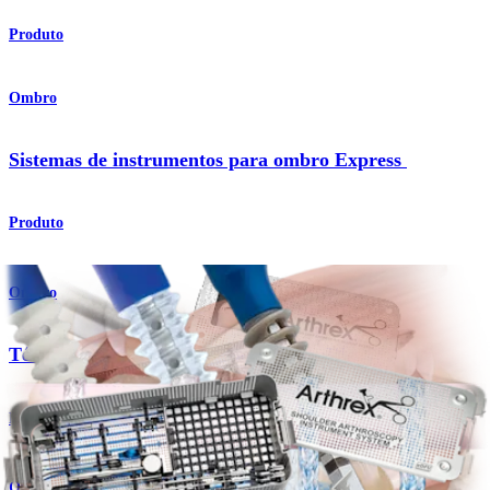
Produto
Ombro
Sistemas de instrumentos para ombro Express
Produto
Ombro
Técnica em duas fileiras SpeedBridge™
Procedimento
Ombro