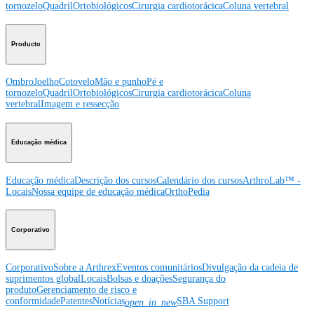
tornozelo
Quadril
Ortobiológicos
Cirurgia cardiotorácica
Coluna vertebral
Producto
Ombro
Joelho
Cotovelo
Mão e punho
Pé e
tornozelo
Quadril
Ortobiológicos
Cirurgia cardiotorácica
Coluna
vertebral
Imagem e ressecção
Educação médica
Educação médica
Descrição dos cursos
Calendário dos cursos
ArthroLab™ -
Locais
Nossa equipe de educação médica
OrthoPedia
Corporativo
Corporativo
Sobre a Arthrex
Eventos comunitários
Divulgação da cadeia de
suprimentos global
Locais
Bolsas e doações
Segurança do
produto
Gerenciamento de risco e
conformidade
Patentes
Notícias
SBA Support
open_in_new