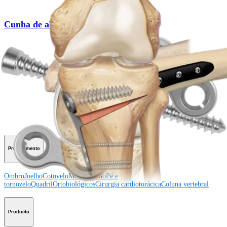
Cunha de abertura tibial
Procedimento
Como podemos ajudar?
Contacte um representante
Veja eventos, laboratórios e oportunidades educacionais
Inscreva-se para receber: O que há de novo na Arthrex?
Conecte-se conosco
Procedimento
Ombro
Joelho
Cotovelo
Mão e punho
Pé e
tornozelo
Quadril
Ortobiológicos
Cirurgia cardiotorácica
Coluna vertebral
Producto