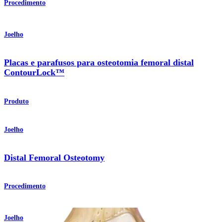
Procedimento
Joelho
Placas e parafusos para osteotomia femoral distal
ContourLock™
Produto
Joelho
Distal Femoral Osteotomy
Procedimento
Joelho