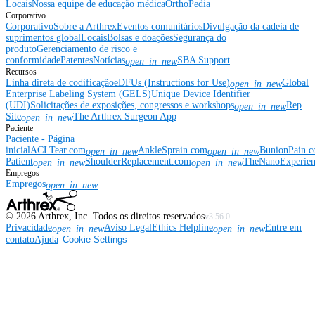
Locais
Nossa equipe de educação médica
OrthoPedia
Corporativo
Corporativo
Sobre a Arthrex
Eventos comunitários
Divulgação da cadeia de
suprimentos global
Locais
Bolsas e doações
Segurança do
produto
Gerenciamento de risco e
conformidade
Patentes
Notícias
SBA Support
open_in_new
Recursos
Linha direta de codificação
eDFUs (Instructions for Use)
Global
open_in_new
Enterprise Labeling System (GELS)
Unique Device Identifier
(UDI)
Solicitações de exposições, congressos e workshops
Rep
open_in_new
Site
The Arthrex Surgeon App
open_in_new
Paciente
Paciente - Página
inicial
ACLTear.com
AnkleSprain.com
BunionPain.
open_in_new
open_in_new
Patient
ShoulderReplacement.com
TheNanoExperie
open_in_new
open_in_new
Empregos
Empregos
open_in_new
©
2026
Arthrex, Inc. Todos os direitos reservados
v3.56.0
Privacidade
Aviso Legal
Ethics Helpline
Entre em
open_in_new
open_in_new
contato
Ajuda
Cookie Settings