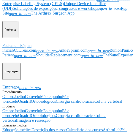
Enterprise Labeling System (GELS)
Unique Device Identifier
(UDI)
Solicitações de exposições, congressos e workshops
Rep
open_in_new
Site
The Arthrex Surgeon App
open_in_new
Paciente
Paciente - Página
inicial
ACLTear.com
AnkleSprain.com
BunionPain.
open_in_new
open_in_new
Patient
ShoulderReplacement.com
TheNanoExperie
open_in_new
open_in_new
Empregos
Empregos
open_in_new
Procedimento
Ombro
Joelho
Cotovelo
Mão e punho
Pé e
tornozelo
Quadril
Ortobiológicos
Cirurgia cardiotorácica
Coluna vertebral
Producto
Ombro
Joelho
Cotovelo
Mão e punho
Pé e
tornozelo
Quadril
Ortobiológicos
Cirurgia cardiotorácica
Coluna
vertebral
Imagem e ressecção
Educação médica
Educação médica
Descrição dos cursos
Calendário dos cursos
ArthroLab™ -