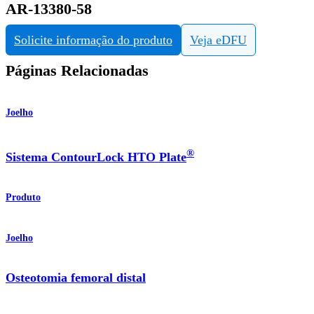
AR-13380-58
Solicite informação do produto
Veja eDFU
Páginas Relacionadas
Joelho
®
Sistema ContourLock HTO Plate
Produto
Joelho
Osteotomia femoral distal