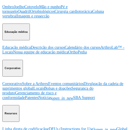
Ombro
Joelho
Cotovelo
Mão e punho
Pé e
tornozelo
Quadril
Ortobiológicos
Cirurgia cardiotorácica
Coluna
vertebral
Imagem e ressecção
Educação médica
Educação médica
Descrição dos cursos
Calendário dos cursos
ArthroLab™ -
Locais
Nossa equipe de educação médica
OrthoPedia
Corporativo
Corporativo
Sobre a Arthrex
Eventos comunitários
Divulgação da cadeia de
suprimentos global
Locais
Bolsas e doações
Segurança do
produto
Gerenciamento de risco e
conformidade
Patentes
Notícias
SBA Support
open_in_new
Recursos
Linha direta de codificação
eDFUs (Instructions for Use)
Global
open_in_new