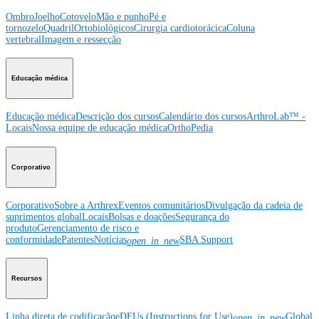
Ombro
Joelho
Cotovelo
Mão e punho
Pé e
tornozelo
Quadril
Ortobiológicos
Cirurgia cardiotorácica
Coluna
vertebral
Imagem e ressecção
Educação médica
Educação médica
Descrição dos cursos
Calendário dos cursos
ArthroLab™ -
Locais
Nossa equipe de educação médica
OrthoPedia
Corporativo
Corporativo
Sobre a Arthrex
Eventos comunitários
Divulgação da cadeia de
suprimentos global
Locais
Bolsas e doações
Segurança do
produto
Gerenciamento de risco e
conformidade
Patentes
Notícias
SBA Support
open_in_new
Recursos
Linha direta de codificação
eDFUs (Instructions for Use)
Global
open_in_new