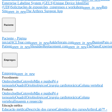
Enterprise Labeling System (GELS)
Unique Device Identifier
(UDI)
Solicitações de exposições, congressos e workshops
Rep
open_in_new
Site
The Arthrex Surgeon App
open_in_new
Paciente
Paciente - Página
inicial
ACLTear.com
AnkleSprain.com
BunionPain.
open_in_new
open_in_new
Patient
ShoulderReplacement.com
TheNanoExperie
open_in_new
open_in_new
Empregos
Empregos
open_in_new
Procedimento
Ombro
Joelho
Cotovelo
Mão e punho
Pé e
tornozelo
Quadril
Ortobiológicos
Cirurgia cardiotorácica
Coluna vertebral
Producto
Ombro
Joelho
Cotovelo
Mão e punho
Pé e
tornozelo
Quadril
Ortobiológicos
Cirurgia cardiotorácica
Coluna
vertebral
Imagem e ressecção
Educação médica
Educação médica
Descrição dos cursos
Calendário dos cursos
ArthroLab™ -