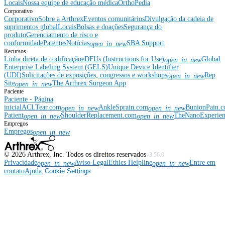
Locais
Nossa equipe de educação médica
OrthoPedia
Corporativo
Corporativo
Sobre a Arthrex
Eventos comunitários
Divulgação da cadeia de
suprimentos global
Locais
Bolsas e doações
Segurança do
produto
Gerenciamento de risco e
conformidade
Patentes
Notícias
SBA Support
open_in_new
Recursos
Linha direta de codificação
eDFUs (Instructions for Use)
Global
open_in_new
Enterprise Labeling System (GELS)
Unique Device Identifier
(UDI)
Solicitações de exposições, congressos e workshops
Rep
open_in_new
Site
The Arthrex Surgeon App
open_in_new
Paciente
Paciente - Página
inicial
ACLTear.com
AnkleSprain.com
BunionPain.
open_in_new
open_in_new
Patient
ShoulderReplacement.com
TheNanoExperie
open_in_new
open_in_new
Empregos
Empregos
open_in_new
©
2026
Arthrex, Inc. Todos os direitos reservados
v3.56.0
Privacidade
Aviso Legal
Ethics Helpline
Entre em
open_in_new
open_in_new
contato
Ajuda
Cookie Settings