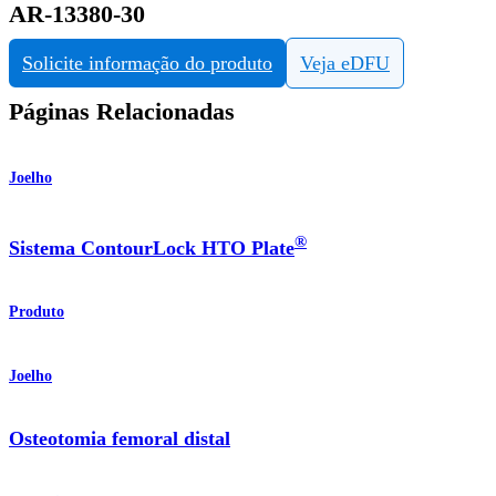
AR-13380-30
Solicite informação do produto
Veja eDFU
Páginas Relacionadas
Joelho
®
Sistema ContourLock HTO Plate
Produto
Joelho
Osteotomia femoral distal