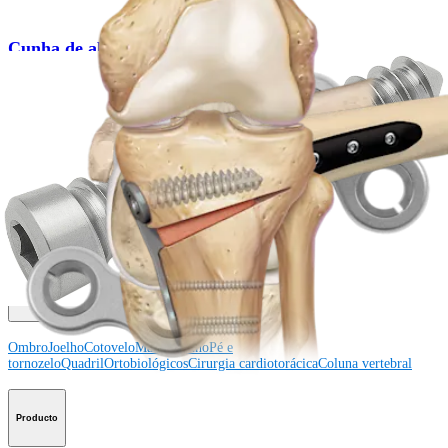
Cunha de abertura tibial
Procedimento
Como podemos ajudar?
Contacte um representante
Veja eventos, laboratórios e oportunidades educacionais
Inscreva-se para receber: O que há de novo na Arthrex?
Conecte-se conosco
Procedimento
Ombro
Joelho
Cotovelo
Mão e punho
Pé e
tornozelo
Quadril
Ortobiológicos
Cirurgia cardiotorácica
Coluna vertebral
Producto