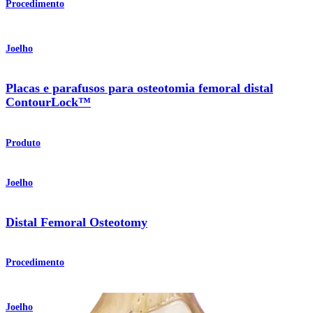
Procedimento
Joelho
Placas e parafusos para osteotomia femoral distal
ContourLock™
Produto
Joelho
Distal Femoral Osteotomy
Procedimento
Joelho