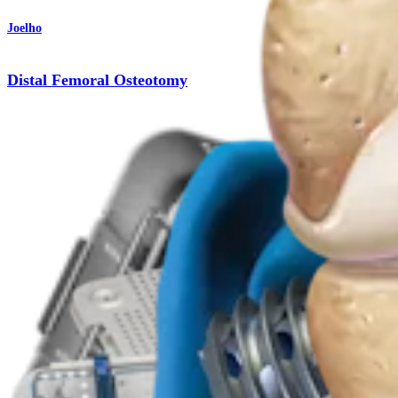
Joelho
Distal Femoral Osteotomy
Procedimento