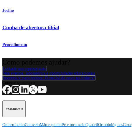
Joelho
Cunha de abertura tibial
Procedimento
Como podemos ajudar?
Contacte um representante
Veja eventos, laboratórios e oportunidades educacionais
Inscreva-se para receber: O que há de novo na Arthrex?
Conecte-se conosco
Procedimento
Ombro
Joelho
Cotovelo
Mão e punho
Pé e tornozelo
Quadril
Ortobiológicos
Cirur