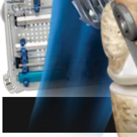
Artroplastia do ombro
Sistema total de ombro Eclipse™
Produto