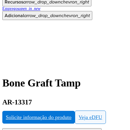
Recursos
arrow_drop_down
chevron_right
Empregos
open_in_new
Adicional
arrow_drop_down
chevron_right
Bone Graft Tamp
AR-13317
Solicite informação do produto
Veja eDFU