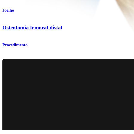
Joelho
Osteotomia femoral distal
Procedimento