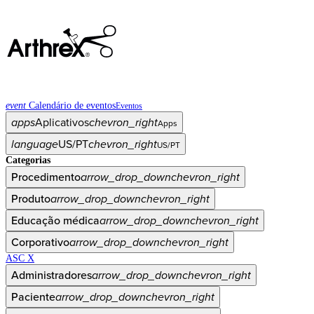
event
Calendário de eventos
Eventos
apps
Aplicativos
chevron_right
Apps
language
US/PT
chevron_right
US/PT
Categorias
Procedimento
arrow_drop_down
chevron_right
Produto
arrow_drop_down
chevron_right
Educação médica
arrow_drop_down
chevron_right
Corporativo
arrow_drop_down
chevron_right
ASC X
Administradores
arrow_drop_down
chevron_right
Paciente
arrow_drop_down
chevron_right