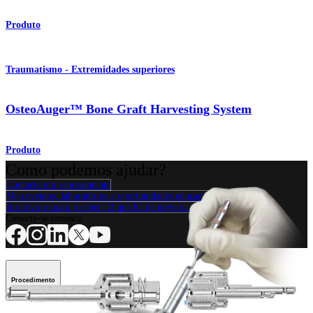
Produto
Traumatismo - Extremidades superiores
OsteoAuger™ Bone Graft Harvesting System
Produto
Como podemos ajudar?
Contacte um representante
Veja eventos, laboratórios e oportunidades educacionais
Inscreva-se para receber: O que há de novo na Arthrex?
Conecte-se conosco
Procedimento