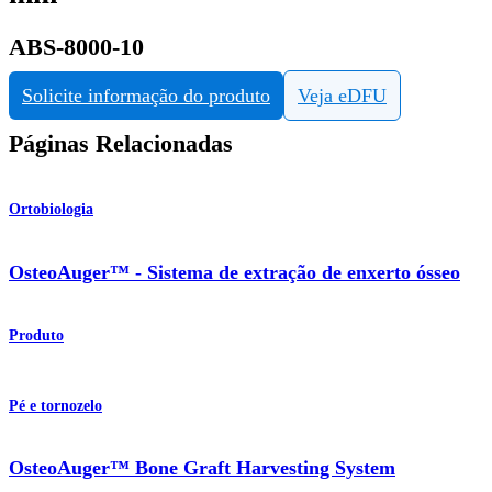
ABS-8000-10
Solicite informação do produto
Veja eDFU
Páginas Relacionadas
Ortobiologia
OsteoAuger™ - Sistema de extração de enxerto ósseo
Produto
Pé e tornozelo
OsteoAuger™ Bone Graft Harvesting System