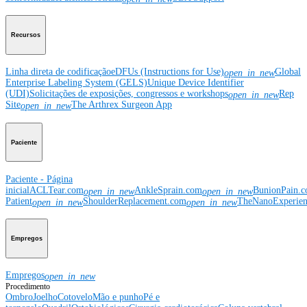
Recursos
Linha direta de codificação
eDFUs (Instructions for Use)
Global
open_in_new
Enterprise Labeling System (GELS)
Unique Device Identifier
(UDI)
Solicitações de exposições, congressos e workshops
Rep
open_in_new
Site
The Arthrex Surgeon App
open_in_new
Paciente
Paciente - Página
inicial
ACLTear.com
AnkleSprain.com
BunionPain.
open_in_new
open_in_new
Patient
ShoulderReplacement.com
TheNanoExperie
open_in_new
open_in_new
Empregos
Empregos
open_in_new
Procedimento
Ombro
Joelho
Cotovelo
Mão e punho
Pé e