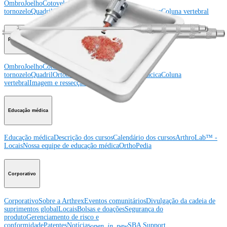
Ombro
Joelho
Cotovelo
Mão e punho
Pé e
tornozelo
Quadril
Ortobiológicos
Cirurgia cardiotorácica
Coluna vertebral
Producto
Ombro
Joelho
Cotovelo
Mão e punho
Pé e
tornozelo
Quadril
Ortobiológicos
Cirurgia cardiotorácica
Coluna
vertebral
Imagem e ressecção
Educação médica
Educação médica
Descrição dos cursos
Calendário dos cursos
ArthroLab™ -
Locais
Nossa equipe de educação médica
OrthoPedia
Corporativo
Corporativo
Sobre a Arthrex
Eventos comunitários
Divulgação da cadeia de
suprimentos global
Locais
Bolsas e doações
Segurança do
produto
Gerenciamento de risco e
conformidade
Patentes
Notícias
SBA Support
open_in_new