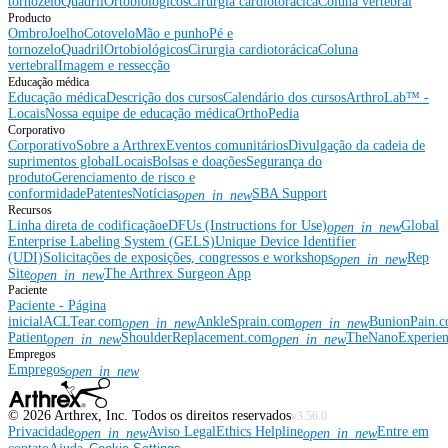
tornozelo
Quadril
Ortobiológicos
Cirurgia cardiotorácica
Coluna vertebral
Producto
Ombro
Joelho
Cotovelo
Mão e punho
Pé e
tornozelo
Quadril
Ortobiológicos
Cirurgia cardiotorácica
Coluna
vertebral
Imagem e ressecção
Educação médica
Educação médica
Descrição dos cursos
Calendário dos cursos
ArthroLab™ -
Locais
Nossa equipe de educação médica
OrthoPedia
Corporativo
Corporativo
Sobre a Arthrex
Eventos comunitários
Divulgação da cadeia de
suprimentos global
Locais
Bolsas e doações
Segurança do
produto
Gerenciamento de risco e
conformidade
Patentes
Notícias
SBA Support
open_in_new
Recursos
Linha direta de codificação
eDFUs (Instructions for Use)
Global
open_in_new
Enterprise Labeling System (GELS)
Unique Device Identifier
(UDI)
Solicitações de exposições, congressos e workshops
Rep
open_in_new
Site
The Arthrex Surgeon App
open_in_new
Paciente
Paciente - Página
inicial
ACLTear.com
AnkleSprain.com
BunionPain.
open_in_new
open_in_new
Patient
ShoulderReplacement.com
TheNanoExperie
open_in_new
open_in_new
Empregos
Empregos
open_in_new
©
2026
Arthrex, Inc. Todos os direitos reservados
v3.56.0
Privacidade
Aviso Legal
Ethics Helpline
Entre em
open_in_new
open_in_new