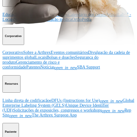
Educação médica
Descrição dos cursos
Calendário dos cursos
ArthroLab™ -
Locais
Nossa equipe de educação médica
OrthoPedia
Corporativo
Corporativo
Sobre a Arthrex
Eventos comunitários
Divulgação da cadeia de
suprimentos global
Locais
Bolsas e doações
Segurança do
produto
Gerenciamento de risco e
conformidade
Patentes
Notícias
SBA Support
open_in_new
Recursos
Linha direta de codificação
eDFUs (Instructions for Use)
Global
open_in_new
Enterprise Labeling System (GELS)
Unique Device Identifier
(UDI)
Solicitações de exposições, congressos e workshops
Rep
open_in_new
Site
The Arthrex Surgeon App
open_in_new
Paciente