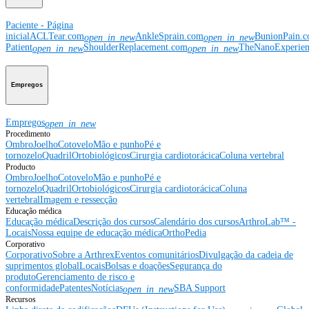
Paciente - Página
inicial
ACLTear.com
AnkleSprain.com
BunionPain.
open_in_new
open_in_new
Patient
ShoulderReplacement.com
TheNanoExperie
open_in_new
open_in_new
Empregos
Empregos
open_in_new
Procedimento
Ombro
Joelho
Cotovelo
Mão e punho
Pé e
tornozelo
Quadril
Ortobiológicos
Cirurgia cardiotorácica
Coluna vertebral
Producto
Ombro
Joelho
Cotovelo
Mão e punho
Pé e
tornozelo
Quadril
Ortobiológicos
Cirurgia cardiotorácica
Coluna
vertebral
Imagem e ressecção
Educação médica
Educação médica
Descrição dos cursos
Calendário dos cursos
ArthroLab™ -
Locais
Nossa equipe de educação médica
OrthoPedia
Corporativo
Corporativo
Sobre a Arthrex
Eventos comunitários
Divulgação da cadeia de
suprimentos global
Locais
Bolsas e doações
Segurança do
produto
Gerenciamento de risco e
conformidade
Patentes
Notícias
SBA Support
open_in_new
Recursos