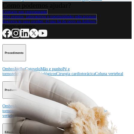
Como podemos ajudar?
Contacte um representante
Veja eventos, laboratórios e oportunidades educacionais
Inscreva-se para receber: O que há de novo na Arthrex?
Conecte-se conosco
Procedimento
Ombro
Joelho
Cotovelo
Mão e punho
Pé e
tornozelo
Quadril
Ortobiológicos
Cirurgia cardiotorácica
Coluna vertebral
Producto
Ombro
Joelho
Cotovelo
Mão e punho
Pé e
tornozelo
Quadril
Ortobiológicos
Cirurgia cardiotorácica
Coluna
vertebral
Imagem e ressecção
Educação médica