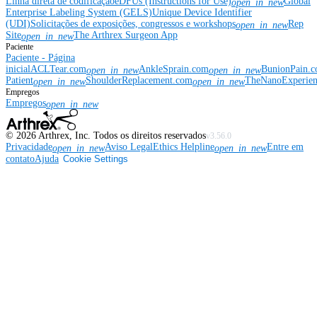
Linha direta de codificação
eDFUs (Instructions for Use)
Global
open_in_new
Enterprise Labeling System (GELS)
Unique Device Identifier
(UDI)
Solicitações de exposições, congressos e workshops
Rep
open_in_new
Site
The Arthrex Surgeon App
open_in_new
Paciente
Paciente - Página
inicial
ACLTear.com
AnkleSprain.com
BunionPain.
open_in_new
open_in_new
Patient
ShoulderReplacement.com
TheNanoExperie
open_in_new
open_in_new
Empregos
Empregos
open_in_new
©
2026
Arthrex, Inc. Todos os direitos reservados
v3.56.0
Privacidade
Aviso Legal
Ethics Helpline
Entre em
open_in_new
open_in_new
contato
Ajuda
Cookie Settings