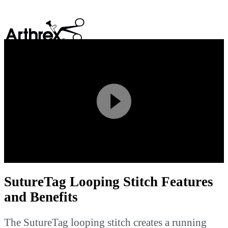
search
Play
Video
SutureTag Looping Stitch Features
and Benefits
The SutureTag looping stitch creates a running