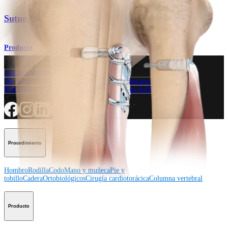
Sutura SutureTag
Producto
¿Cómo podemos ayudarlo?
Contacte a un representante
Ver eventos, laboratorios y oportunidades educativas
Regístrese para recibir: ¿Qué hay de nuevo en Arthrex?
Conéctese con nosotros
Procedimiento
Hombro
Rodilla
Codo
Mano y muñeca
Pie y
tobillo
Cadera
Ortobiológicos
Cirugía cardiotorácica
Columna vertebral
Producto