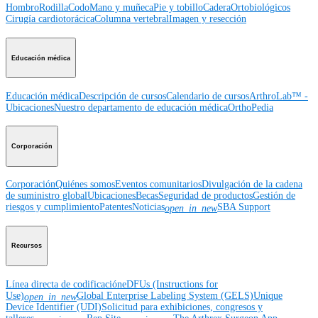
Hombro
Rodilla
Codo
Mano y muñeca
Pie y tobillo
Cadera
Ortobiológicos
Cirugía cardiotorácica
Columna vertebral
Imagen y resección
Educación médica
Educación médica
Descripción de cursos
Calendario de cursos
ArthroLab™ -
Ubicaciones
Nuestro departamento de educación médica
OrthoPedia
Corporación
Corporación
Quiénes somos
Eventos comunitarios
Divulgación de la cadena
de suministro global
Ubicaciones
Becas
Seguridad de productos
Gestión de
riesgos y cumplimiento
Patentes
Noticias
SBA Support
open_in_new
Recursos
Línea directa de codificación
eDFUs (Instructions for
Use)
Global Enterprise Labeling System (GELS)
Unique
open_in_new
Device Identifier (UDI)
Solicitud para exhibiciones, congresos y