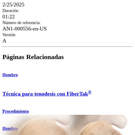
2/25/2025
Duración
:
01:22
Número de referencia
:
AN1-000556-en-US
Versión
:
A
Páginas Relacionadas
Hombro
®
Técnica para tenodesis con FiberTak
Procedimiento
Hombro