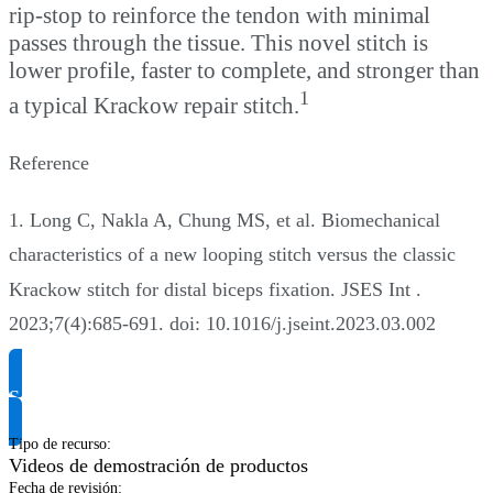
rip-stop to reinforce the tendon with minimal
passes through the tissue. This novel stitch is
lower profile, faster to complete, and stronger than
1
a typical Krackow repair stitch.
Reference
1. Long C, Nakla A, Chung MS, et al. Biomechanical
characteristics of a new looping stitch versus the classic
Krackow stitch for distal biceps fixation. JSES Int .
2023;7(4):685-691. doi: 10.1016/j.jseint.2023.03.002
Solicitar información del producto
Tipo de recurso
:
Videos de demostración de productos
Fecha de revisión
: