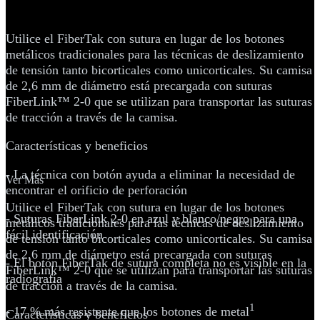
®
FiberTak
Utilice el FiberTak con sutura en lugar de los botones
metálicos tradicionales para las técnicas de deslizamiento
de tensión tanto bicorticales como unicorticales. Su camisa
de 2,6 mm de diámetro está precargada con suturas
FiberLink™ 2-0 que se utilizan para transportar las suturas
de tracción a través de la camisa.
Características y beneficios
- La técnica con botón ayuda a eliminar la necesidad de
Ver Más
encontrar el orificio de perforación
Utilice el FiberTak con sutura en lugar de los botones
- Suturas FiberLink 2-0 en azul y blanco/negro para una
metálicos tradicionales para las técnicas de deslizamiento
fácil identificación
de tensión tanto bicorticales como unicorticales. Su camisa
de 2,6 mm de diámetro está precargada con suturas
- El botón FiberTak de sutura completa no es visible en la
FiberLink™ 2-0 que se utilizan para transportar las suturas
radiografía
de tracción a través de la camisa.
1
- 17 % más resistente que los botones de metal
Características y beneficios