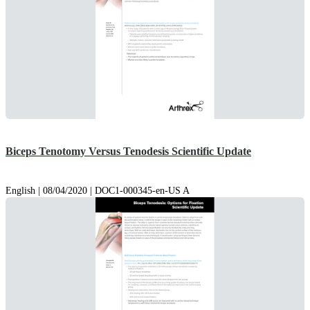
Biceps Tenotomy Versus Tenodesis Scientific Update
English | 08/04/2020 | DOC1-000345-en-US A