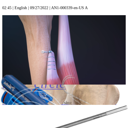
02:45 | English | 09/27/2022 | AN1-000339-en-US A
play_circle
Subpectoral Biceps Tenodesis Using the FiberTak® Button
Implant System
01:43 | English | 01/04/2021 | AN1-000219-en-US C