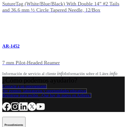
SutureTag (White/Blue/Black) With Double 14” #2 Tails
and 36.6 mm ½ Circle Tapered Needle, 12/Box
AR-1452
7 mm Pilot-Headed Reamer
info
info
Información de servicio al cliente
Información sobre el Látex
¿Cómo podemos ayudarlo?
Contacte a un representante
Ver eventos, laboratorios y oportunidades educativas
Regístrese para recibir: ¿Qué hay de nuevo en Arthrex?
Conéctese con nosotros
Procedimiento