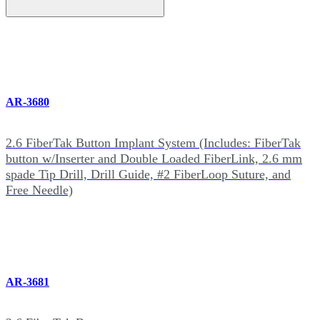
AR-3680
2.6 FiberTak Button Implant System (Includes: FiberTak
button w/Inserter and Double Loaded FiberLink, 2.6 mm
spade Tip Drill, Drill Guide, #2 FiberLoop Suture, and
Free Needle)
AR-3681