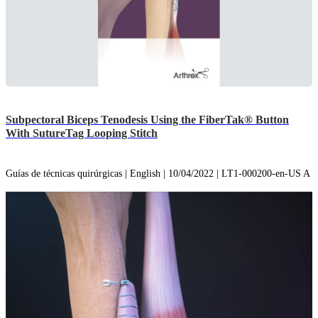
Subpectoral Biceps Tenodesis Using the FiberTak® Button
With SutureTag Looping Stitch
Guías de técnicas quirúrgicas | English | 10/04/2022 | LT1-000200-en-US A