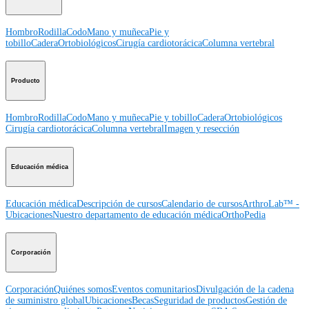
Hombro
Rodilla
Codo
Mano y muñeca
Pie y
tobillo
Cadera
Ortobiológicos
Cirugía cardiotorácica
Columna vertebral
Producto
Hombro
Rodilla
Codo
Mano y muñeca
Pie y tobillo
Cadera
Ortobiológicos
Cirugía cardiotorácica
Columna vertebral
Imagen y resección
Educación médica
Educación médica
Descripción de cursos
Calendario de cursos
ArthroLab™ -
Ubicaciones
Nuestro departamento de educación médica
OrthoPedia
Corporación
Corporación
Quiénes somos
Eventos comunitarios
Divulgación de la cadena
de suministro global
Ubicaciones
Becas
Seguridad de productos
Gestión de