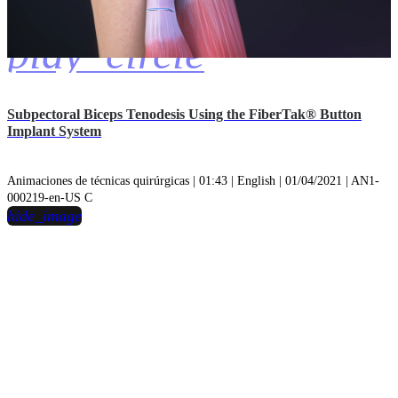
play_circle
Subpectoral Biceps Tenodesis Using the FiberTak® Button
Implant System
Animaciones de técnicas quirúrgicas | 01:43 | English | 01/04/2021 | AN1-
000219-en-US C
hide_image