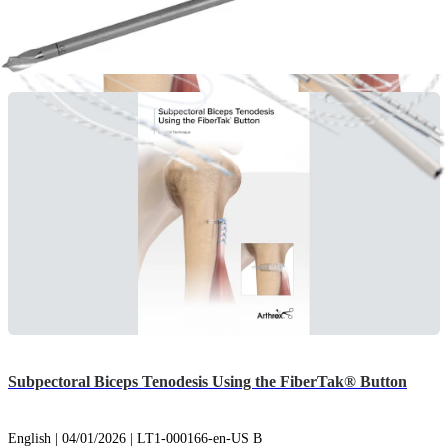
arrow_drop_down
Ver Más Animaciones de técnicas quirúrgicas
Guías de técnicas quirúrgicas (2)
Subpectoral Biceps Tenodesis Using the FiberTak® Button
English | 04/01/2026 | LT1-000166-en-US B