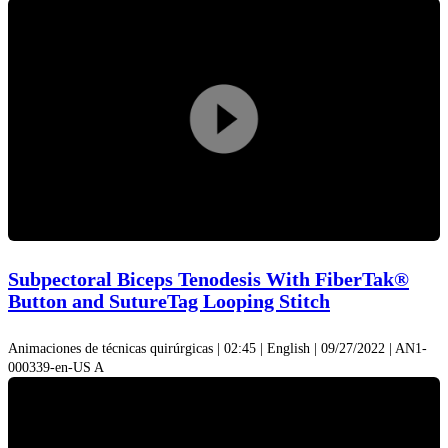
Play
Video
Subpectoral Biceps Tenodesis With FiberTak®
Button and SutureTag Looping Stitch
Animaciones de técnicas quirúrgicas | 02:45 | English | 09/27/2022 | AN1-
000339-en-US A