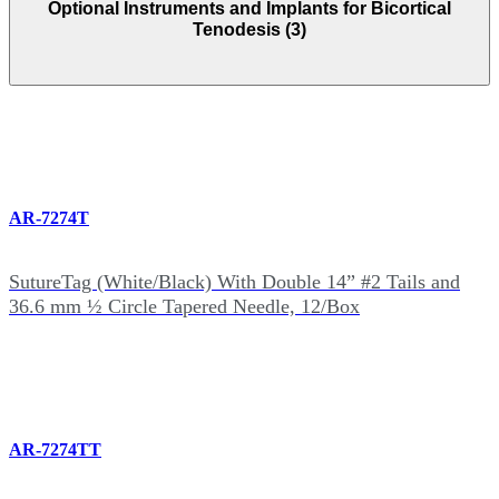
Optional Instruments and Implants for Bicortical
Tenodesis (3)
AR-7274T
SutureTag (White/Black) With Double 14” #2 Tails and
36.6 mm ½ Circle Tapered Needle, 12/Box
AR-7274TT