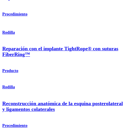
Procedimiento
Rodilla
Reparación con el implante TightRope® con suturas
FiberRing™
Producto
Rodilla
Reconstrucción anatómica de la esquina posterolateral
y ligamentos colaterales
Procedimiento