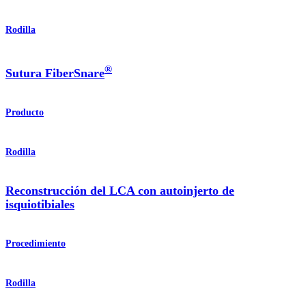
Rodilla
®
Sutura FiberSnare
Producto
Rodilla
Reconstrucción del LCA con autoinjerto de
isquiotibiales
Procedimiento
Rodilla