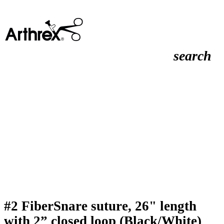
search
#2 FiberSnare suture, 26" length
with 2” closed loop (Black/White)