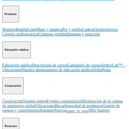
Producto
Hombro
Rodilla
Codo
Mano y muñeca
Pie y tobillo
Cadera
Ortobiológicos
Cirugía cardiotorácica
Columna vertebral
Imagen y resección
Educación médica
Educación médica
Descripción de cursos
Calendario de cursos
ArthroLab™ -
Ubicaciones
Nuestro departamento de educación médica
OrthoPedia
Corporación
Corporación
Quiénes somos
Eventos comunitarios
Divulgación de la cadena
de suministro global
Ubicaciones
Becas
Seguridad de productos
Gestión de
riesgos y cumplimiento
Patentes
Noticias
SBA Support
open_in_new
Recursos