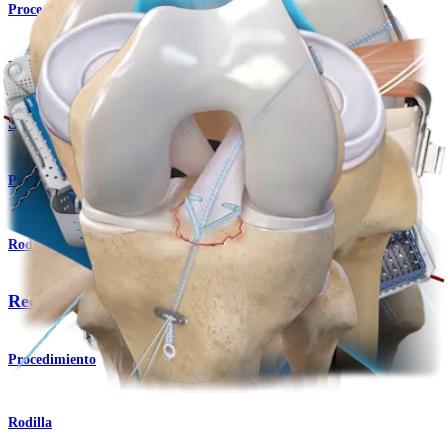
Procedimiento
Rodilla
Sutura en lazo con aguja
Producto
Rodilla
Reconstrucción de ligamento colateral medial (LCM)
Procedimiento
Rodilla