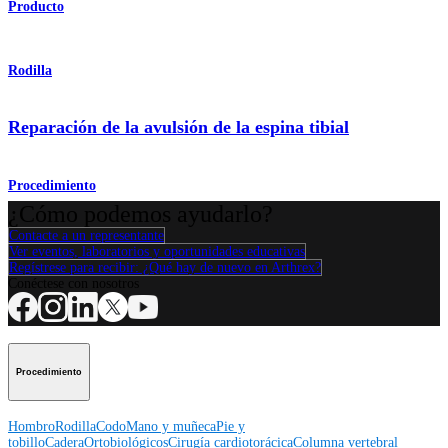
Producto
Rodilla
Reparación de la avulsión de la espina tibial
Procedimiento
¿Cómo podemos ayudarlo?
Contacte a un representante
Ver eventos, laboratorios y oportunidades educativas
Regístrese para recibir: ¿Qué hay de nuevo en Arthrex?
Conéctese con nosotros
Procedimiento
Hombro
Rodilla
Codo
Mano y muñeca
Pie y
tobillo
Cadera
Ortobiológicos
Cirugía cardiotorácica
Columna vertebral