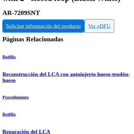
AR-7209SNT
Solicitar información del producto
Ver eDFU
Páginas Relacionadas
Rodilla
Reconstrucción del LCA con autoinjerto hueso-tendón-
hueso
Procedimiento
Rodilla
Reparación del LCA