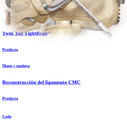
Hombro
®
Twin Tail TightRope
Producto
Mano y muñeca
Reconstrucción del ligamento CMC
Producto
Codo