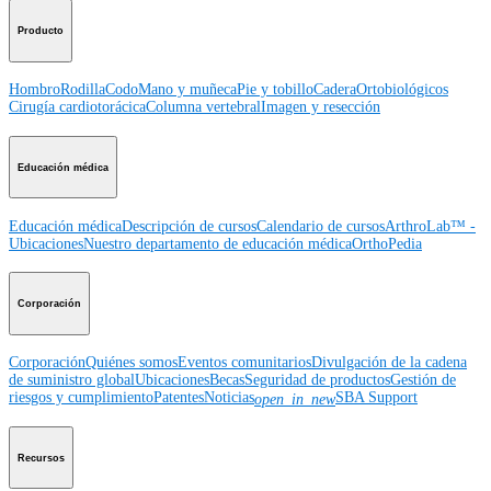
Producto
Hombro
Rodilla
Codo
Mano y muñeca
Pie y tobillo
Cadera
Ortobiológicos
Cirugía cardiotorácica
Columna vertebral
Imagen y resección
Educación médica
Educación médica
Descripción de cursos
Calendario de cursos
ArthroLab™ -
Ubicaciones
Nuestro departamento de educación médica
OrthoPedia
Corporación
Corporación
Quiénes somos
Eventos comunitarios
Divulgación de la cadena
de suministro global
Ubicaciones
Becas
Seguridad de productos
Gestión de
riesgos y cumplimiento
Patentes
Noticias
SBA Support
open_in_new
Recursos