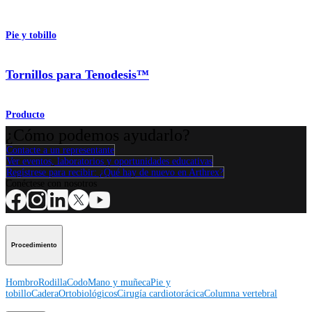
Pie y tobillo
Tornillos para Tenodesis™
Producto
¿Cómo podemos ayudarlo?
Contacte a un representante
Ver eventos, laboratorios y oportunidades educativas
Regístrese para recibir: ¿Qué hay de nuevo en Arthrex?
Conéctese con nosotros
Procedimiento
Hombro
Rodilla
Codo
Mano y muñeca
Pie y
tobillo
Cadera
Ortobiológicos
Cirugía cardiotorácica
Columna vertebral