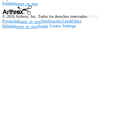
Empleos
open_in_new
©
2026
Arthrex, Inc. Todos los derechos reservados
v3.56.0
Privacidad
Notificación Legal
Ethics
open_in_new
Helpline
Ayuda
Cookie Settings
open_in_new