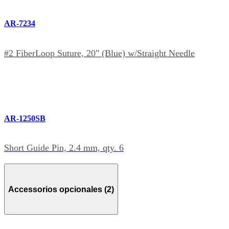
AR-7234
#2 FiberLoop Suture, 20" (Blue) w/Straight Needle
AR-1250SB
Short Guide Pin, 2.4 mm, qty. 6
Accessorios opcionales (2)