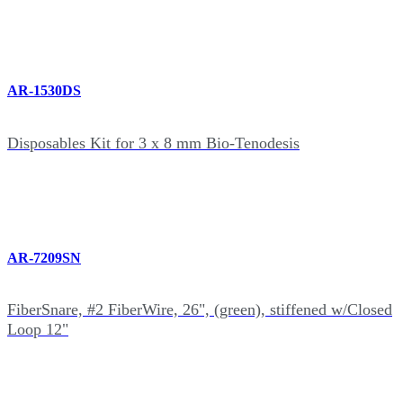
AR-1530DS
Disposables Kit for 3 x 8 mm Bio-Tenodesis
AR-7209SN
FiberSnare, #2 FiberWire, 26", (green), stiffened w/Closed
Loop 12"