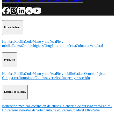
Regístrese para recibir: ¿Qué hay de nuevo en Arthrex?
Conéctese con nosotros
Procedimiento
Hombro
Rodilla
Codo
Mano y muñeca
Pie y
tobillo
Cadera
Ortobiológicos
Cirugía cardiotorácica
Columna vertebral
Producto
Hombro
Rodilla
Codo
Mano y muñeca
Pie y tobillo
Cadera
Ortobiológicos
Cirugía cardiotorácica
Columna vertebral
Imagen y resección
Educación médica
Educación médica
Descripción de cursos
Calendario de cursos
ArthroLab™ -
Ubicaciones
Nuestro departamento de educación médica
OrthoPedia