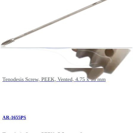
AR-1555B
Bio-Tenodesis Screw, 5.5 mm x 15 mm
AR-1547PS
Tenodesis Screw, PEEK, Vented, 4.75 x 15 mm
AR-1655PS