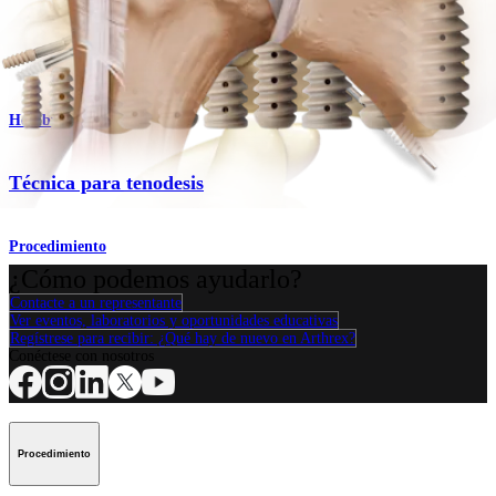
Producto
Hombro
Técnica para tenodesis
Procedimiento
¿Cómo podemos ayudarlo?
Contacte a un representante
Ver eventos, laboratorios y oportunidades educativas
Regístrese para recibir: ¿Qué hay de nuevo en Arthrex?
Conéctese con nosotros
Procedimiento