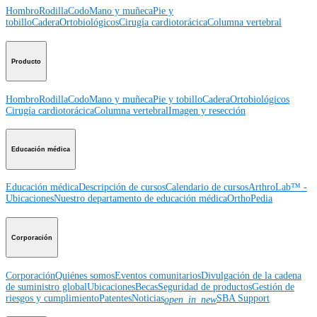
Hombro
Rodilla
Codo
Mano y muñeca
Pie y
tobillo
Cadera
Ortobiológicos
Cirugía cardiotorácica
Columna vertebral
Producto
Hombro
Rodilla
Codo
Mano y muñeca
Pie y tobillo
Cadera
Ortobiológicos
Cirugía cardiotorácica
Columna vertebral
Imagen y resección
Educación médica
Educación médica
Descripción de cursos
Calendario de cursos
ArthroLab™ -
Ubicaciones
Nuestro departamento de educación médica
OrthoPedia
Corporación
Corporación
Quiénes somos
Eventos comunitarios
Divulgación de la cadena
de suministro global
Ubicaciones
Becas
Seguridad de productos
Gestión de
riesgos y cumplimiento
Patentes
Noticias
SBA Support
open_in_new