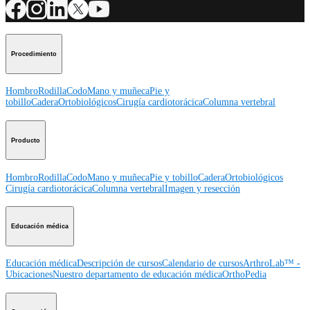
Procedimiento
Hombro
Rodilla
Codo
Mano y muñeca
Pie y
tobillo
Cadera
Ortobiológicos
Cirugía cardiotorácica
Columna vertebral
Producto
Hombro
Rodilla
Codo
Mano y muñeca
Pie y tobillo
Cadera
Ortobiológicos
Cirugía cardiotorácica
Columna vertebral
Imagen y resección
Educación médica
Educación médica
Descripción de cursos
Calendario de cursos
ArthroLab™ -
Ubicaciones
Nuestro departamento de educación médica
OrthoPedia