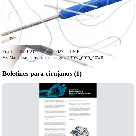
Collateral Ligament Repair With
Internal
Brace™ Ligament
Augmentation
English | 09/21/2021 | LT1-000027-en-US F
arrow_drop_down
Ver Más Guías de técnicas quirúrgicas
Boletines para cirujanos (1)