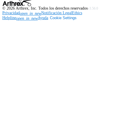
©
2026
Arthrex, Inc. Todos los derechos reservados
v3.56.0
Privacidad
Notificación Legal
Ethics
open_in_new
Helpline
Ayuda
Cookie Settings
open_in_new