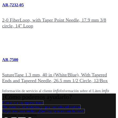
AR-7232-05
2-0 FiberLoop, with Taper Point Needle, 17.9 mm 3/8
circle, 14" Loop
AR-7500
SutureTape 1.3 mm, 40 in (White/Blue), With Tapered
Ends and Tapered Needle, 26.5 mm 1/2 Circle, 12/Box
info
info
Información de servicio al cliente
Información sobre el Látex
¿Cómo podemos ayudarlo?
Contacte a un representante
Ver eventos, laboratorios y oportunidades educativas
Regístrese para recibir: ¿Qué hay de nuevo en Arthrex?
Conéctese con nosotros