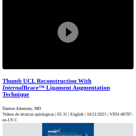
Play
Video
Thumb UCL Reconstruction With
Internal
Brace™ Ligament Augmentation
Technique
Damon Adamany, MD
Videos de técnicas quirúrgicas | 05:31 | English | 10/21/2021 | VID1-00787-
en-US C