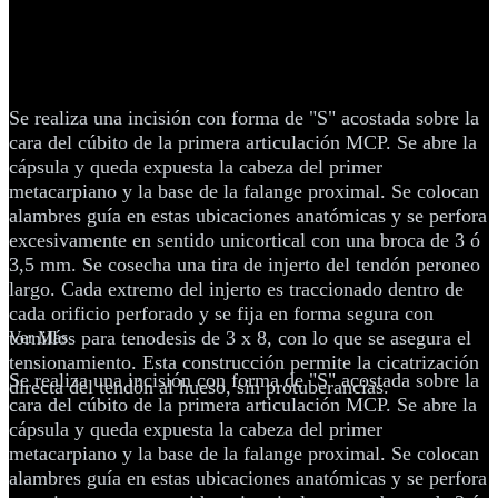
colateral del pulgar con tornillos
para Bio-Tenodesis™ de 3 mm x 8
mm
Se realiza una incisión con forma de "S" acostada sobre la
cara del cúbito de la primera articulación MCP. Se abre la
cápsula y queda expuesta la cabeza del primer
metacarpiano y la base de la falange proximal. Se colocan
alambres guía en estas ubicaciones anatómicas y se perfora
excesivamente en sentido unicortical con una broca de 3 ó
3,5 mm. Se cosecha una tira de injerto del tendón peroneo
largo. Cada extremo del injerto es traccionado dentro de
cada orificio perforado y se fija en forma segura con
tornillos para tenodesis de 3 x 8, con lo que se asegura el
Ver Más
tensionamiento. Esta construcción permite la cicatrización
Se realiza una incisión con forma de "S" acostada sobre la
directa del tendón al hueso, sin protuberancias.
cara del cúbito de la primera articulación MCP. Se abre la
cápsula y queda expuesta la cabeza del primer
metacarpiano y la base de la falange proximal. Se colocan
alambres guía en estas ubicaciones anatómicas y se perfora