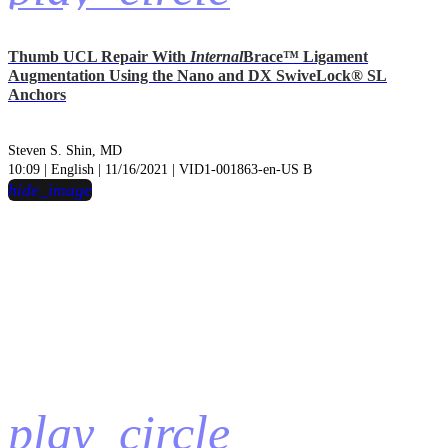
Thumb UCL Repair With
Internal
Brace™ Ligament
Augmentation Using the Nano and DX SwiveLock® SL
Anchors
Steven S. Shin, MD
10:09 | English | 11/16/2021 | VID1-001863-en-US B
hide_image
play_circle