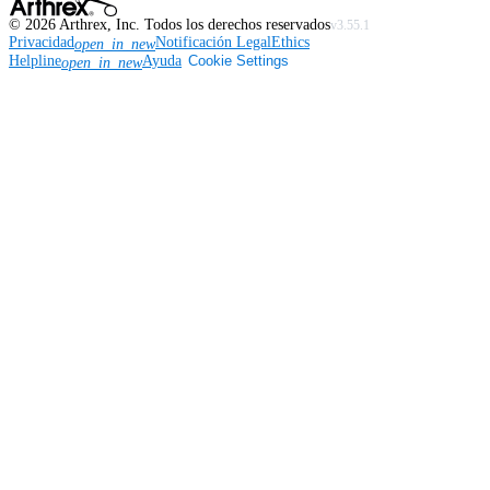
©
2026
Arthrex, Inc. Todos los derechos reservados
v3.55.1
Privacidad
Notificación Legal
Ethics
open_in_new
Helpline
Ayuda
Cookie Settings
open_in_new