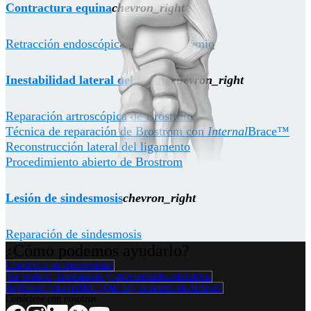
Contractura equina
chevron_right
Retracción endoscópica del gastrocnemio
Inestabilidad lateral del tobillo
chevron_right
Reparación artroscópica de Brostrom
Técnica de reparación de Brostrom con
Internal
Brace™
Reconstrucción lateral del ligamento
Procedimiento abierto de Brostrom
Lesión de sindesmosis
chevron_right
Reparación de sindesmosis
¿Cómo podemos ayudarlo?
Contacte a un representante
Ver eventos, laboratorios y oportunidades educativas
Regístrese para recibir: ¿Qué hay de nuevo en Arthrex?
Conéctese con nosotros