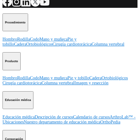
Procedimiento
Hombro
Rodilla
Codo
Mano y muñeca
Pie y
tobillo
Cadera
Ortobiológicos
Cirugía cardiotorácica
Columna vertebral
Producto
Hombro
Rodilla
Codo
Mano y muñeca
Pie y tobillo
Cadera
Ortobiológicos
Cirugía cardiotorácica
Columna vertebral
Imagen y resección
Educación médica
Educación médica
Descripción de cursos
Calendario de cursos
ArthroLab™ -
Ubicaciones
Nuestro departamento de educación médica
OrthoPedia
Corporación