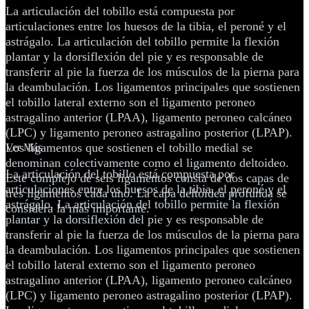
La articulación del tobillo está compuesta por
articulaciones entre los huesos de la tibia, el peroné y el
astrágalo. La articulación del tobillo permite la flexión
plantar y la dorsiflexión del pie y es responsable de
transferir al pie la fuerza de los músculos de la pierna para
la deambulación. Los ligamentos principales que sostienen
el tobillo lateral externo son el ligamento peroneo
astragalino anterior (LPAA), ligamento peroneo calcáneo
(LPC) y ligamento peroneo astragalino posterior (LPAP).
Los ligamentos que sostienen el tobillo medial se
Ver Más
denominan colectivamente como el ligamento deltoideo.
La articulación del tobillo está compuesta por
Este complejo de seis ligamentos consta de dos capas de
articulaciones entre los huesos de la tibia, el peroné y el
tres ligamentos cada uno. La capa deltoidea profunda se
astrágalo. La articulación del tobillo permite la flexión
considera la más importante.
plantar y la dorsiflexión del pie y es responsable de
transferir al pie la fuerza de los músculos de la pierna para
la deambulación. Los ligamentos principales que sostienen
el tobillo lateral externo son el ligamento peroneo
astragalino anterior (LPAA), ligamento peroneo calcáneo
(LPC) y ligamento peroneo astragalino posterior (LPAP).