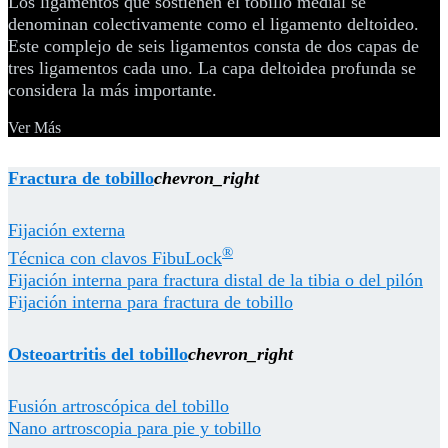
Los ligamentos que sostienen el tobillo medial se
denominan colectivamente como el ligamento deltoideo.
Este complejo de seis ligamentos consta de dos capas de
tres ligamentos cada uno. La capa deltoidea profunda se
considera la más importante.
Ver Más
Fractura de tobillo
chevron_right
Fijación externa
®
Técnica con clavos FibuLock
Fijación interna para fractura distal de la tibia o del pilón
Fijación interna para fractura de tobillo
Osteoartritis del tobillo
chevron_right
Fusión artroscópica del tobillo
Nano artroscopia para pie y tobillo