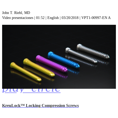
John T. Riehl, MD
Video presentaciones | 01:52 | English | 03/20/2018 | VPT1-00997-EN A
play_circle
KreuLock™ Locking Compression Screws