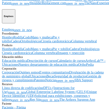
Patient
ShoulderReplacement.com
TheNanoExperie
open_in_new
open_in_new
Empleos
Empleos
open_in_new
Procedimiento
Hombro
Rodilla
Codo
Mano y muñeca
Pie y
tobillo
Cadera
Ortobiológicos
Cirugía cardiotorácica
Columna vertebral
Producto
Hombro
Rodilla
Codo
Mano y muñeca
Pie y tobillo
Cadera
Ortobiológicos
Cirugía cardiotorácica
Columna vertebral
Imagen y resección
Educación médica
Educación médica
Descripción de cursos
Calendario de cursos
ArthroLab™ -
Ubicaciones
Nuestro departamento de educación médica
OrthoPedia
Corporación
Corporación
Quiénes somos
Eventos comunitarios
Divulgación de la cadena
de suministro global
Ubicaciones
Becas
Seguridad de productos
Gestión de
riesgos y cumplimiento
Patentes
Noticias
SBA Support
open_in_new
Recursos
Línea directa de codificación
eDFUs (Instructions for
Use)
Global Enterprise Labeling System (GELS)
Unique
open_in_new
Device Identifier (UDI)
Solicitud para exhibiciones, congresos y
talleres
Rep Site
The Arthrex Surgeon App
open_in_new
open_in_new
Paciente
Paciente - Página