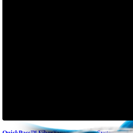
QuickPass™ FiberTape® Cerclage System