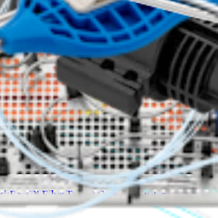
Reprodu
video
ickPass™ FiberTape® Cerclage System