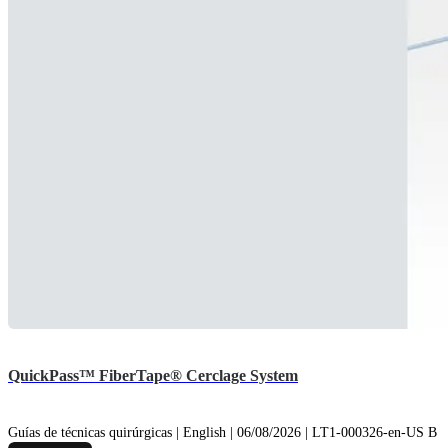
QuickPass™ FiberTape® Cerclage System
Guías de técnicas quirúrgicas | English | 06/08/2026 | LT1-000326-en-US B