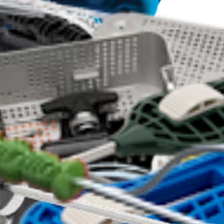
00643-en-US A