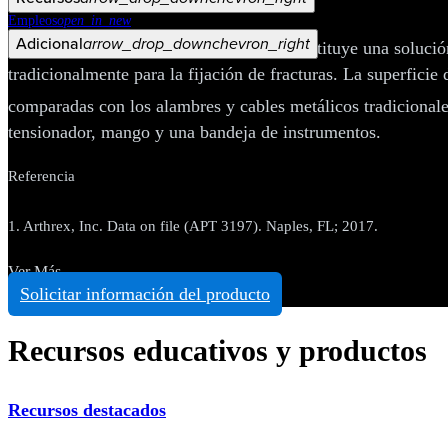
Ver Más
Empleos
open_in_new
Adicional
arrow_drop_down
chevron_right
El sistema de refuerzo con FiberTape constituye una solució
tradicionalmente para la fijación de fracturas. La superficie
comparadas con los alambres y cables metálicos tradicionale
tensionador, mango y una bandeja de instrumentos.
Referencia
1. Arthrex, Inc. Data on file (APT 3197). Naples, FL; 2017.
Ver Más
Solicitar información del producto
Recursos educativos y productos
Recursos destacados