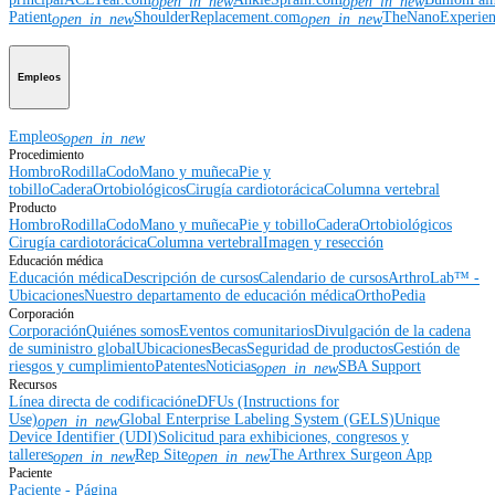
open_in_new
open_in_new
Patient
ShoulderReplacement.com
TheNanoExperie
open_in_new
open_in_new
Empleos
Empleos
open_in_new
Procedimiento
Hombro
Rodilla
Codo
Mano y muñeca
Pie y
tobillo
Cadera
Ortobiológicos
Cirugía cardiotorácica
Columna vertebral
Producto
Hombro
Rodilla
Codo
Mano y muñeca
Pie y tobillo
Cadera
Ortobiológicos
Cirugía cardiotorácica
Columna vertebral
Imagen y resección
Educación médica
Educación médica
Descripción de cursos
Calendario de cursos
ArthroLab™ -
Ubicaciones
Nuestro departamento de educación médica
OrthoPedia
Corporación
Corporación
Quiénes somos
Eventos comunitarios
Divulgación de la cadena
de suministro global
Ubicaciones
Becas
Seguridad de productos
Gestión de
riesgos y cumplimiento
Patentes
Noticias
SBA Support
open_in_new
Recursos
Línea directa de codificación
eDFUs (Instructions for
Use)
Global Enterprise Labeling System (GELS)
Unique
open_in_new
Device Identifier (UDI)
Solicitud para exhibiciones, congresos y
talleres
Rep Site
The Arthrex Surgeon App
open_in_new
open_in_new
Paciente
Paciente - Página