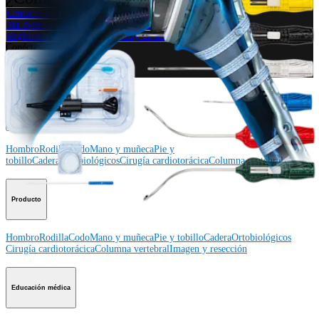
Contacte a un representante
Ver eventos, laboratorios y oportunidades educativas
Regístrese para recibir: ¿Qué hay de nuevo en Arthrex?
Conéctese con nosotros
Procedimiento
Hombro
Rodilla
Codo
Mano y muñeca
Pie y
tobillo
Cadera
Ortobiológicos
Cirugía cardiotorácica
Columna vertebral
Producto
Hombro
Rodilla
Codo
Mano y muñeca
Pie y tobillo
Cadera
Ortobiológicos
Cirugía cardiotorácica
Columna vertebral
Imagen y resección
Educación médica