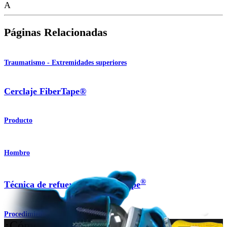
A
Páginas Relacionadas
Traumatismo - Extremidades superiores
Cerclaje FiberTape®
Producto
Hombro
®
Técnica de refuerzo con FiberTape
Procedimiento
¿Cómo podemos ayudarlo?