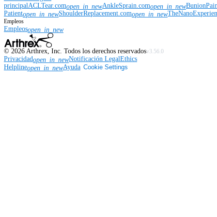
principal
ACLTear.com
AnkleSprain.com
BunionPai
open_in_new
open_in_new
Patient
ShoulderReplacement.com
TheNanoExperie
open_in_new
open_in_new
Empleos
Empleos
open_in_new
©
2026
Arthrex, Inc. Todos los derechos reservados
v3.56.0
Privacidad
Notificación Legal
Ethics
open_in_new
Helpline
Ayuda
Cookie Settings
open_in_new