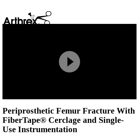
search
Play
Video
Periprosthetic Femur Fracture With
FiberTape® Cerclage and Single-
Use Instrumentation