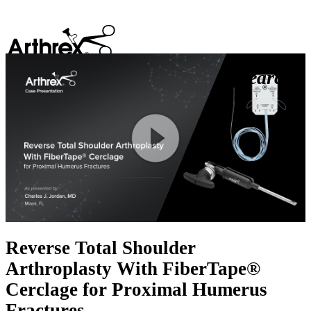
search
Play
Video
Reverse Total Shoulder
Arthroplasty With FiberTape®
Cerclage for Proximal Humerus
Fractures