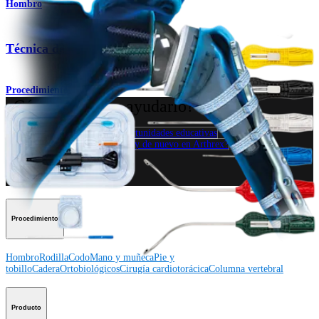
Hombro
®
Técnica de refuerzo con FiberTape
Procedimiento
¿Cómo podemos ayudarlo?
Contacte a un representante
Ver eventos, laboratorios y oportunidades educativas
Regístrese para recibir: ¿Qué hay de nuevo en Arthrex?
Conéctese con nosotros
Procedimiento
Hombro
Rodilla
Codo
Mano y muñeca
Pie y
tobillo
Cadera
Ortobiológicos
Cirugía cardiotorácica
Columna vertebral
Producto