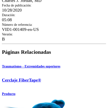
Charles J. Jordan, MD
Fecha de publicación
:
10/28/2020
Duración
:
05:08
Número de referencia
:
VID1-001409-en-US
Versión
:
B
Páginas Relacionadas
Traumatismo - Extremidades superiores
Cerclaje FiberTape®
Producto