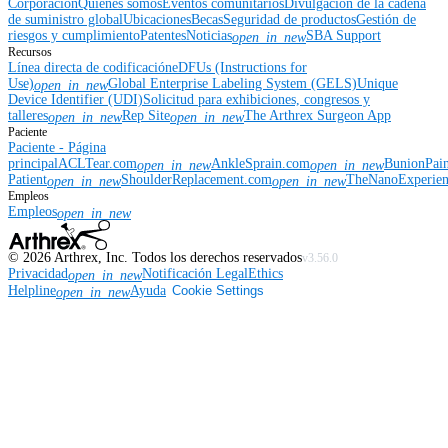
Corporación
Quiénes somos
Eventos comunitarios
Divulgación de la cadena
de suministro global
Ubicaciones
Becas
Seguridad de productos
Gestión de
riesgos y cumplimiento
Patentes
Noticias
SBA Support
open_in_new
Recursos
Línea directa de codificación
eDFUs (Instructions for
Use)
Global Enterprise Labeling System (GELS)
Unique
open_in_new
Device Identifier (UDI)
Solicitud para exhibiciones, congresos y
talleres
Rep Site
The Arthrex Surgeon App
open_in_new
open_in_new
Paciente
Paciente - Página
principal
ACLTear.com
AnkleSprain.com
BunionPai
open_in_new
open_in_new
Patient
ShoulderReplacement.com
TheNanoExperie
open_in_new
open_in_new
Empleos
Empleos
open_in_new
©
2026
Arthrex, Inc. Todos los derechos reservados
v3.56.0
Privacidad
Notificación Legal
Ethics
open_in_new
Helpline
Ayuda
Cookie Settings
open_in_new