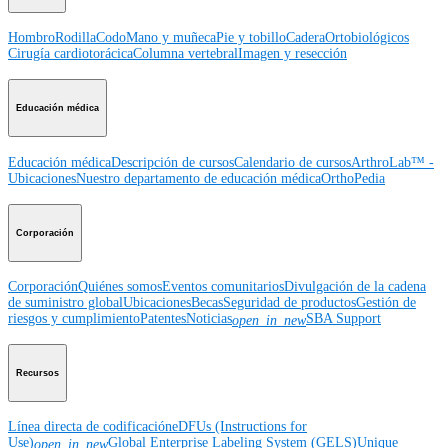
Hombro
Rodilla
Codo
Mano y muñeca
Pie y tobillo
Cadera
Ortobiológicos
Cirugía cardiotorácica
Columna vertebral
Imagen y resección
Educación médica
Educación médica
Descripción de cursos
Calendario de cursos
ArthroLab™ -
Ubicaciones
Nuestro departamento de educación médica
OrthoPedia
Corporación
Corporación
Quiénes somos
Eventos comunitarios
Divulgación de la cadena
de suministro global
Ubicaciones
Becas
Seguridad de productos
Gestión de
riesgos y cumplimiento
Patentes
Noticias
SBA Support
open_in_new
Recursos
Línea directa de codificación
eDFUs (Instructions for
Use)
Global Enterprise Labeling System (GELS)
Unique
open_in_new