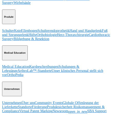
Surgery
Wirbelsäule
Produkt
Schulter
Knie
Ellenbogen
Schulterendoprothetik
Hand und Handgelenk
Fuß
und Sprunggelenk
Hüfte
Orthobiologie
Herz-Thoraxchirurgie
Cardiothoracic
Surgery
Bildgebung & Resektion
Medical Education
Medical Education
Kursbeschreibungen
Schulungen &
Lehrgänge
ArthroLab™-Standorte
Unser klinisches Personal stellt sich
vor
OrthoPedia
Unternehmen
Unternehmen
Über uns
Community Events
Globale Offenlegung der
Lieferkette
Standorte
Förderung
Produktsicherheit
Risikomanagement &
Compliance
Virtual Patent Marking
Newsroom
SBA Support
open_in_new