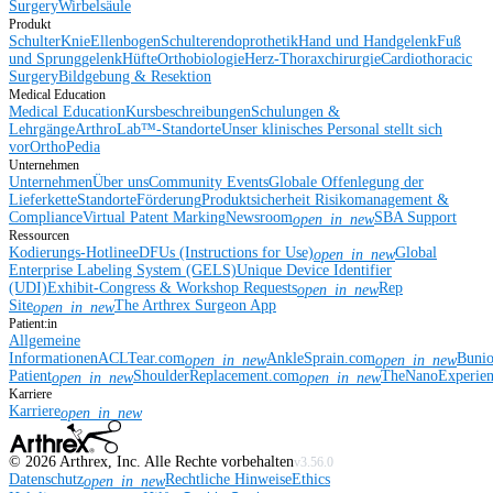
Surgery
Wirbelsäule
Produkt
Schulter
Knie
Ellenbogen
Schulterendoprothetik
Hand und Handgelenk
Fuß
und Sprunggelenk
Hüfte
Orthobiologie
Herz-Thoraxchirurgie
Cardiothoracic
Surgery
Bildgebung & Resektion
Medical Education
Medical Education
Kursbeschreibungen
Schulungen &
Lehrgänge
ArthroLab™-Standorte
Unser klinisches Personal stellt sich
vor
OrthoPedia
Unternehmen
Unternehmen
Über uns
Community Events
Globale Offenlegung der
Lieferkette
Standorte
Förderung
Produktsicherheit
Risikomanagement &
Compliance
Virtual Patent Marking
Newsroom
SBA Support
open_in_new
Ressourcen
Kodierungs-Hotline
eDFUs (Instructions for Use)
Global
open_in_new
Enterprise Labeling System (GELS)
Unique Device Identifier
(UDI)
Exhibit-Congress & Workshop Requests
Rep
open_in_new
Site
The Arthrex Surgeon App
open_in_new
Patient:in
Allgemeine
Informationen
ACLTear.com
AnkleSprain.com
Buni
open_in_new
open_in_new
Patient
ShoulderReplacement.com
TheNanoExperie
open_in_new
open_in_new
Karriere
Karriere
open_in_new
©
2026
Arthrex, Inc. Alle Rechte vorbehalten
v3.56.0
Datenschutz
Rechtliche Hinweise
Ethics
open_in_new