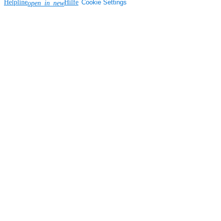
Helpline
Hilfe
Cookie Settings
open_in_new