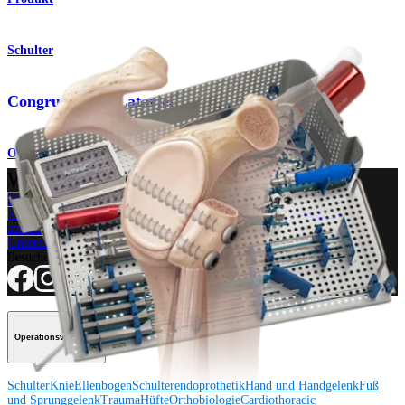
Schulter
Congruent Arc Latarjet
Operationsverfahren
Wie können wir Ihnen helfen?
Medizinproduktberater:in kontaktieren
Veranstaltungen, Lab-Vorführungen und Schulungsmöglichkeiten
ansehen
Unseren Newsletter abonnieren
Besuchen Sie uns
Operationsverfahren
Schulter
Knie
Ellenbogen
Schulterendoprothetik
Hand und Handgelenk
Fuß
und Sprunggelenk
Trauma
Hüfte
Orthobiologie
Cardiothoracic