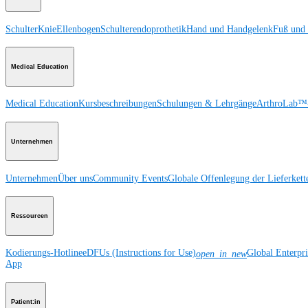
Schulter
Knie
Ellenbogen
Schulterendoprothetik
Hand und Handgelenk
Fuß und
Medical Education
Medical Education
Kursbeschreibungen
Schulungen & Lehrgänge
ArthroLab™-
Unternehmen
Unternehmen
Über uns
Community Events
Globale Offenlegung der Lieferkett
Ressourcen
Kodierungs-Hotline
eDFUs (Instructions for Use)
Global Enterpr
open_in_new
App
Patient:in