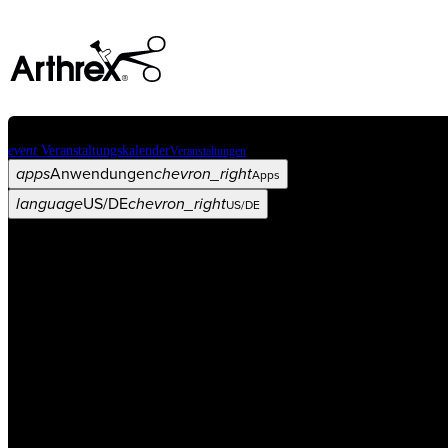
event
Veranstaltungskalender
Veranstaltungen
apps
Anwendungen
chevron_right
Apps
language
US/DE
chevron_right
US/DE
Kategorien
Operationsverfahren
arrow_drop_down
chevron_right
Produkt
arrow_drop_down
chevron_right
Medical Education
arrow_drop_down
chevron_right
Unternehmen
arrow_drop_down
chevron_right
ASC X
Verwaltung
arrow_drop_down
chevron_right
Patient:in
arrow_drop_down
chevron_right
Ressourcen
arrow_drop_down
chevron_right