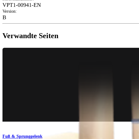
VPT1-00941-EN
Version
:
B
Verwandte Seiten
Fuß & Sprunggelenk