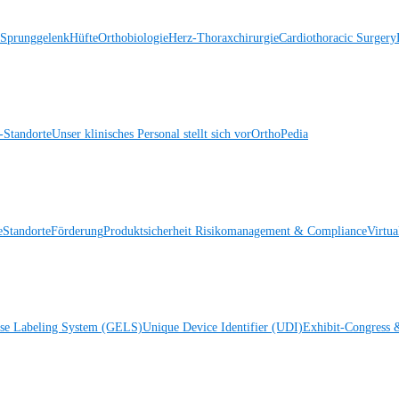
 Sprunggelenk
Hüfte
Orthobiologie
Herz-Thoraxchirurgie
Cardiothoracic Surgery
Standorte
Unser klinisches Personal stellt sich vor
OrthoPedia
e
Standorte
Förderung
Produktsicherheit
Risikomanagement & Compliance
Virtua
ise Labeling System (GELS)
Unique Device Identifier (UDI)
Exhibit-Congress 