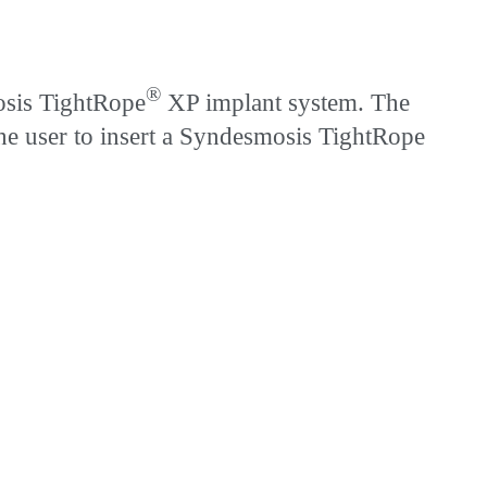
®
osis TightRope
XP implant system. The
he user to insert a Syndesmosis TightRope