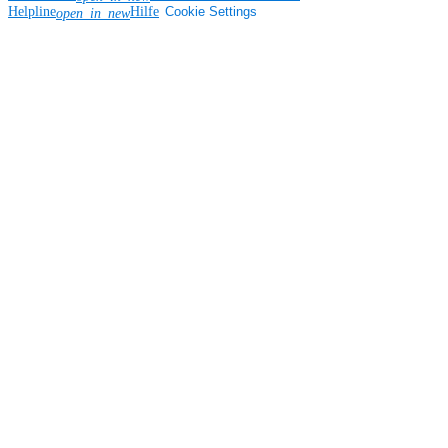
Helpline
Hilfe
Cookie Settings
open_in_new