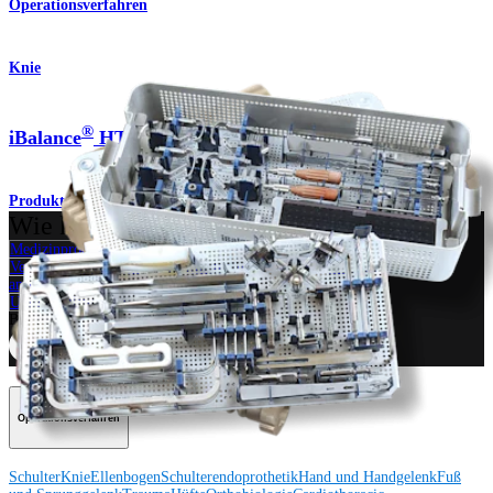
Operationsverfahren
Knie
®
iBalance
HTO-System
Produkt
Wie können wir Ihnen helfen?
Medizinproduktberater:in kontaktieren
Veranstaltungen, Lab-Vorführungen und Schulungsmöglichkeiten
ansehen
Unseren Newsletter abonnieren
Besuchen Sie uns
Operationsverfahren
Schulter
Knie
Ellenbogen
Schulterendoprothetik
Hand und Handgelenk
Fuß