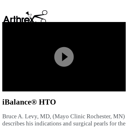
search
Play
Video
iBalance® HTO
Bruce A. Levy, MD, (Mayo Clinic Rochester, MN)
describes his indications and surgical pearls for the