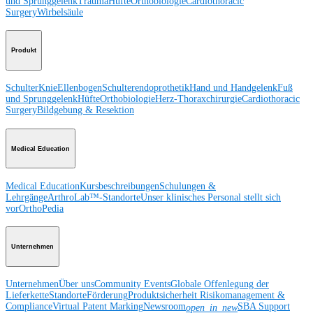
und Sprunggelenk
Trauma
Hüfte
Orthobiologie
Cardiothoracic
Surgery
Wirbelsäule
Produkt
Schulter
Knie
Ellenbogen
Schulterendoprothetik
Hand und Handgelenk
Fuß
und Sprunggelenk
Hüfte
Orthobiologie
Herz-Thoraxchirurgie
Cardiothoracic
Surgery
Bildgebung & Resektion
Medical Education
Medical Education
Kursbeschreibungen
Schulungen &
Lehrgänge
ArthroLab™-Standorte
Unser klinisches Personal stellt sich
vor
OrthoPedia
Unternehmen
Unternehmen
Über uns
Community Events
Globale Offenlegung der
Lieferkette
Standorte
Förderung
Produktsicherheit
Risikomanagement &
Compliance
Virtual Patent Marking
Newsroom
SBA Support
open_in_new