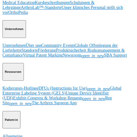
Medical Education
Kursbeschreibungen
Schulungen &
Lehrgänge
ArthroLab™-Standorte
Unser klinisches Personal stellt sich
vor
OrthoPedia
Unternehmen
Unternehmen
Über uns
Community Events
Globale Offenlegung der
Lieferkette
Standorte
Förderung
Produktsicherheit
Risikomanagement &
Compliance
Virtual Patent Marking
Newsroom
SBA Support
open_in_new
Ressourcen
Kodierungs-Hotline
eDFUs (Instructions for Use)
Global
open_in_new
Enterprise Labeling System (GELS)
Unique Device Identifier
(UDI)
Exhibit-Congress & Workshop Requests
Rep
open_in_new
Site
The Arthrex Surgeon App
open_in_new
Patient:in
Allgemeine