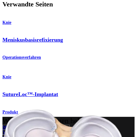
Verwandte Seiten
Knie
Meniskusbasisrefixierung
Operationsverfahren
Knie
SutureLoc™-Implantat
Produkt
Wie können wir Ihnen helfen?
Medizinproduktberater:in kontaktieren
Veranstaltungen, Lab-Vorführungen und Schulungsmöglichkeiten