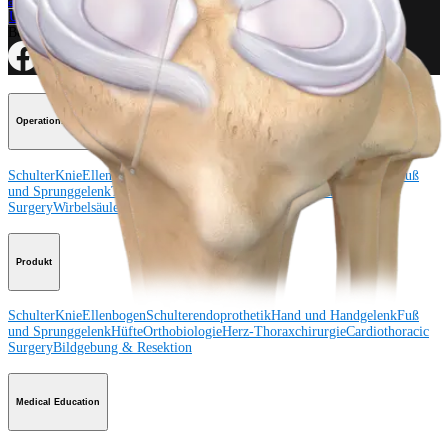
ansehen
Unseren Newsletter abonnieren
Besuchen Sie uns
Operationsverfahren
Schulter
Knie
Ellenbogen
Schulterendoprothetik
Hand und Handgelenk
Fuß
und Sprunggelenk
Trauma
Hüfte
Orthobiologie
Cardiothoracic
Surgery
Wirbelsäule
Produkt
Schulter
Knie
Ellenbogen
Schulterendoprothetik
Hand und Handgelenk
Fuß
und Sprunggelenk
Hüfte
Orthobiologie
Herz-Thoraxchirurgie
Cardiothoracic
Surgery
Bildgebung & Resektion
Medical Education