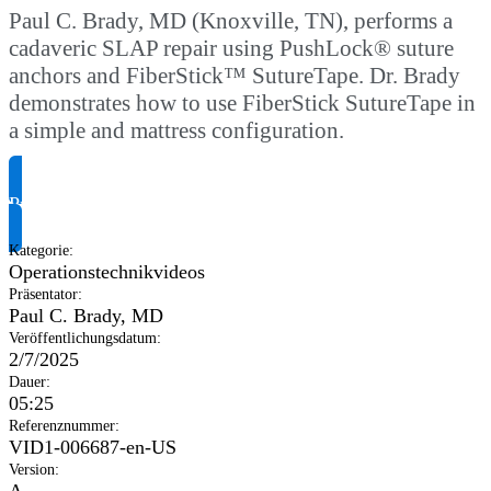
Paul C. Brady, MD (Knoxville, TN), performs a
cadaveric SLAP repair using PushLock® suture
anchors and FiberStick™ SutureTape. Dr. Brady
demonstrates how to use FiberStick SutureTape in
a simple and mattress configuration.
Produktinformationen anfragen
Kategorie
:
Operationstechnikvideos
Präsentator
:
Paul C. Brady, MD
Veröffentlichungsdatum
:
2/7/2025
Dauer
:
05:25
Referenznummer
:
VID1-006687-en-US
Version
:
A