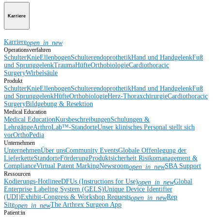
Karriere
Karriere
open_in_new
Operationsverfahren
Schulter
Knie
Ellenbogen
Schulterendoprothetik
Hand und Handgelenk
Fuß
und Sprunggelenk
Trauma
Hüfte
Orthobiologie
Cardiothoracic
Surgery
Wirbelsäule
Produkt
Schulter
Knie
Ellenbogen
Schulterendoprothetik
Hand und Handgelenk
Fuß
und Sprunggelenk
Hüfte
Orthobiologie
Herz-Thoraxchirurgie
Cardiothoracic
Surgery
Bildgebung & Resektion
Medical Education
Medical Education
Kursbeschreibungen
Schulungen &
Lehrgänge
ArthroLab™-Standorte
Unser klinisches Personal stellt sich
vor
OrthoPedia
Unternehmen
Unternehmen
Über uns
Community Events
Globale Offenlegung der
Lieferkette
Standorte
Förderung
Produktsicherheit
Risikomanagement &
Compliance
Virtual Patent Marking
Newsroom
SBA Support
open_in_new
Ressourcen
Kodierungs-Hotline
eDFUs (Instructions for Use)
Global
open_in_new
Enterprise Labeling System (GELS)
Unique Device Identifier
(UDI)
Exhibit-Congress & Workshop Requests
Rep
open_in_new
Site
The Arthrex Surgeon App
open_in_new
Patient:in