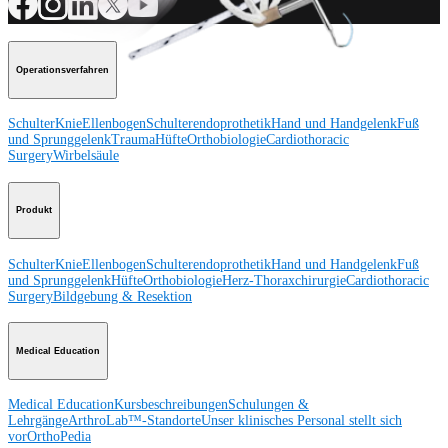
Operationsverfahren
Schulter
Knie
Ellenbogen
Schulterendoprothetik
Hand und Handgelenk
Fuß
und Sprunggelenk
Trauma
Hüfte
Orthobiologie
Cardiothoracic
Surgery
Wirbelsäule
Produkt
Schulter
Knie
Ellenbogen
Schulterendoprothetik
Hand und Handgelenk
Fuß
und Sprunggelenk
Hüfte
Orthobiologie
Herz-Thoraxchirurgie
Cardiothoracic
Surgery
Bildgebung & Resektion
Medical Education
Medical Education
Kursbeschreibungen
Schulungen &
Lehrgänge
ArthroLab™-Standorte
Unser klinisches Personal stellt sich
vor
OrthoPedia