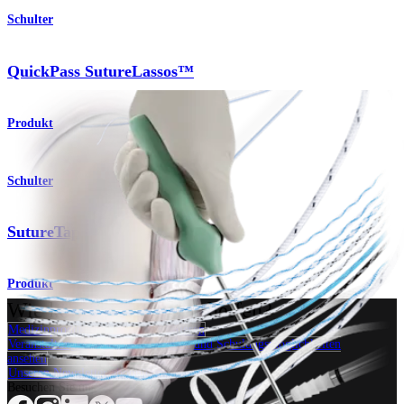
Schulter
QuickPass SutureLassos™
Produkt
Schulter
SutureTape
Produkt
Wie können wir Ihnen helfen?
Medizinproduktberater:in kontaktieren
Veranstaltungen, Lab-Vorführungen und Schulungsmöglichkeiten
ansehen
Unseren Newsletter abonnieren
Besuchen Sie uns