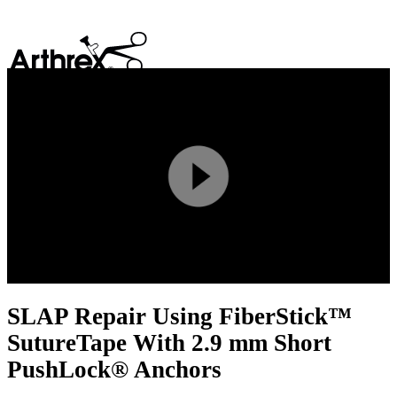
search
Play
Video
SLAP Repair Using FiberStick™
SutureTape With 2.9 mm Short
PushLock® Anchors