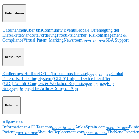
Unternehmen
Unternehmen
Über uns
Community Events
Globale Offenlegung der
Lieferkette
Standorte
Förderung
Produktsicherheit
Risikomanagement &
Compliance
Virtual Patent Marking
Newsroom
SBA Support
open_in_new
Ressourcen
Kodierungs-Hotline
eDFUs (Instructions for Use)
Global
open_in_new
Enterprise Labeling System (GELS)
Unique Device Identifier
(UDI)
Exhibit-Congress & Workshop Requests
Rep
open_in_new
Site
The Arthrex Surgeon App
open_in_new
Patient:in
Allgemeine
Informationen
ACLTear.com
AnkleSprain.com
Buni
open_in_new
open_in_new
Patient
ShoulderReplacement.com
TheNanoExperie
open_in_new
open_in_new