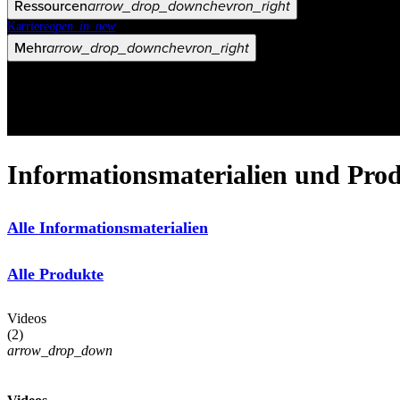
Ressourcen
arrow_drop_down
chevron_right
Karriere
open_in_new
Mehr
arrow_drop_down
chevron_right
Informationsmaterialien und Pro
Alle Informationsmaterialien
Alle Produkte
Videos
(
2
)
arrow_drop_down