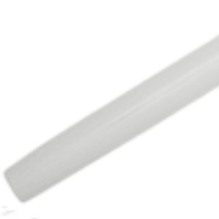
Lasso Suture Passers
English | 11/03/2022 | LB1-000382-en-US A
arrow_drop_down
Mehr Anzeigen Broschüren
Kataloge (1)