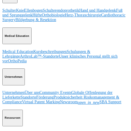
Schulter
Knie
Ellenbogen
Schulterendoprothetik
Hand und Handgelenk
Fuß
und Sprunggelenk
Hüfte
Orthobiologie
Herz-Thoraxchirurgie
Cardiothoracic
Surgery
Bildgebung & Resektion
Medical Education
Medical Education
Kursbeschreibungen
Schulungen &
Lehrgänge
ArthroLab™-Standorte
Unser klinisches Personal stellt sich
vor
OrthoPedia
Unternehmen
Unternehmen
Über uns
Community Events
Globale Offenlegung der
Lieferkette
Standorte
Förderung
Produktsicherheit
Risikomanagement &
Compliance
Virtual Patent Marking
Newsroom
SBA Support
open_in_new
Ressourcen