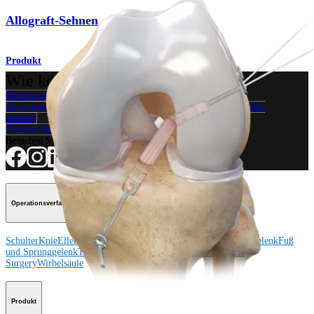
Allograft-Sehnen
Produkt
Wie können wir Ihnen helfen?
Medizinproduktberater:in kontaktieren
Veranstaltungen, Lab-Vorführungen und Schulungsmöglichkeiten
ansehen
Unseren Newsletter abonnieren
Besuchen Sie uns
Operationsverfahren
Schulter
Knie
Ellenbogen
Schulterendoprothetik
Hand und Handgelenk
Fuß
und Sprunggelenk
Trauma
Hüfte
Orthobiologie
Cardiothoracic
Surgery
Wirbelsäule
Produkt