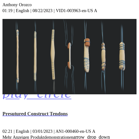
Anthony Orozco
01:19 | English | 08/22/2023 | VID1-003963-en-US A
play_circle
Presutured Construct Tendons
02:21 | English | 03/01/2023 | AN1-000460-en-US A
arrow_drop_down
Mehr Anzeigen Produktdemonstrationen