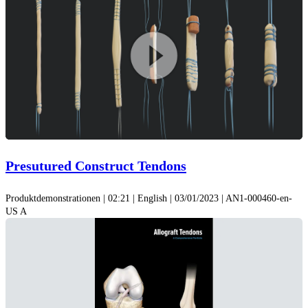
2010;92(14):2402-2408. doi:10.2106/JBJS.I.00456
Haftungsausschluss: Allograft-Produktangebote hängen von der
individuellen Länderzulassung und der Produktverfügbarkeit ab.
Play
Video
Presutured Construct Tendons
Produktdemonstrationen | 02:21 | English | 03/01/2023 | AN1-000460-en-
US A