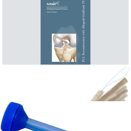
Minimally Invasive PCL Reconstruction with Allograft
GraftLink® TS Construct
English | 05/18/2018 | LT1-00086-EN A
arrow_drop_down
Mehr Anzeigen Operationsanleitungen
Operationstechnikvideos (1)