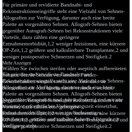
Für primäre und revidierte Bandnaht- und
Rekonstruktionseingriffe steht eine Vielzahl von Sehnen-
Allograften zur Verfügung, darunter auch eine breite
Palette an vorgenähten Sehnen. Allograft-Sehnen bieten
gegenüber Autograft-Sehnen bei Rekonstruktionen viele
Vorteile, dazu zählen eine geringere
Entnahmemorbidität,1,2 weniger Inzisionen, eine kürzere
OP-Zeit,1,2 größere und kalkulierbare Transplantate,2 und
weniger postoperative Schmerzen und Steifigkeit.2
Mehr Anzeigen
Wählen Sie zwischen sterilen oder aseptisch aufbereiteten
Für primäre und revidierte Bandnaht- und
Sehnen. Sterile Sehnen von unseren Partner-
Rekonstruktionseingriffe steht eine Vielzahl von Sehnen-
Gewebebanken werden sterilisiert, ohne dass sie
Allograften zur Verfügung, darunter auch eine breite
biomechanisch oder biochemisch verändert werden.
Palette an vorgenähten Sehnen. Allograft-Sehnen bieten
Vorgenähte Konstrukte sind gebrauchsfertig und mit nur
gegenüber Autograft-Sehnen bei Rekonstruktionen viele
minimaler erforderlicher Vorbereitungszeit einsetzbar,
Vorteile, dazu zählen eine geringere
sodass dem/der Operateur:in ein hochwertiges,
Entnahmemorbidität,1,2 weniger Inzisionen, eine kürzere
konsistentes, steriles und stabiles Sehnen-Allograft zur
OP-Zeit,1,2 größere und kalkulierbare Transplantate,2 und
Verfügung steht.
weniger postoperative Schmerzen und Steifigkeit.2