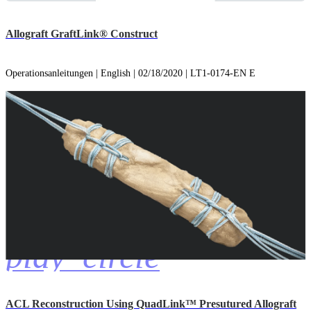
Allograft GraftLink® Construct
Operationsanleitungen | English | 02/18/2020 | LT1-0174-EN E
play_circle
ACL Reconstruction Using QuadLink™ Presutured Allograft