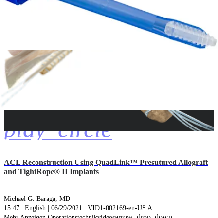
play_circle
ACL Reconstruction Using QuadLink™ Presutured Allograft
and TightRope® II Implants
Michael G. Baraga, MD
15:47 | English | 06/29/2021 | VID1-002169-en-US A
arrow_drop_down
Mehr Anzeigen Operationstechnikvideos