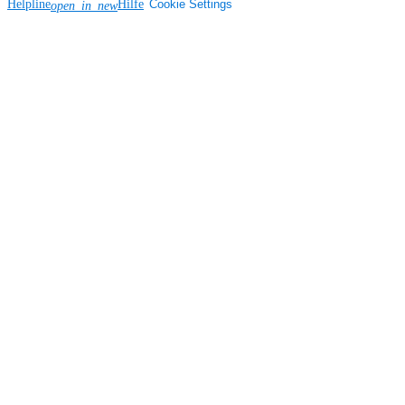
Helpline
Hilfe
Cookie Settings
open_in_new