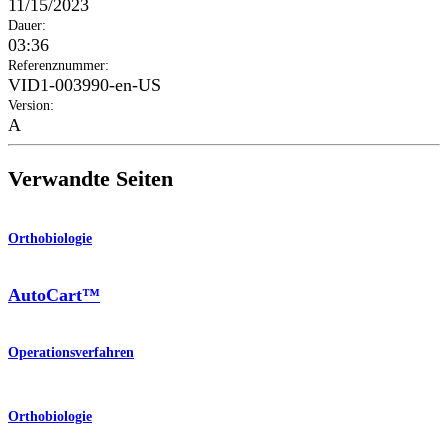
11/15/2023
Dauer
:
03:36
Referenznummer
:
VID1-003990-en-US
Version
:
A
Verwandte Seiten
Orthobiologie
AutoCart™
Operationsverfahren
Orthobiologie