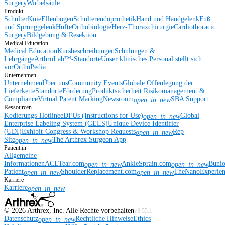
Surgery
Wirbelsäule
Produkt
Schulter
Knie
Ellenbogen
Schulterendoprothetik
Hand und Handgelenk
Fuß
und Sprunggelenk
Hüfte
Orthobiologie
Herz-Thoraxchirurgie
Cardiothoracic
Surgery
Bildgebung & Resektion
Medical Education
Medical Education
Kursbeschreibungen
Schulungen &
Lehrgänge
ArthroLab™-Standorte
Unser klinisches Personal stellt sich
vor
OrthoPedia
Unternehmen
Unternehmen
Über uns
Community Events
Globale Offenlegung der
Lieferkette
Standorte
Förderung
Produktsicherheit
Risikomanagement &
Compliance
Virtual Patent Marking
Newsroom
SBA Support
open_in_new
Ressourcen
Kodierungs-Hotline
eDFUs (Instructions for Use)
Global
open_in_new
Enterprise Labeling System (GELS)
Unique Device Identifier
(UDI)
Exhibit-Congress & Workshop Requests
Rep
open_in_new
Site
The Arthrex Surgeon App
open_in_new
Patient:in
Allgemeine
Informationen
ACLTear.com
AnkleSprain.com
Buni
open_in_new
open_in_new
Patient
ShoulderReplacement.com
TheNanoExperie
open_in_new
open_in_new
Karriere
Karriere
open_in_new
©
2026
Arthrex, Inc. Alle Rechte vorbehalten
v3.55.1
Datenschutz
Rechtliche Hinweise
Ethics
open_in_new