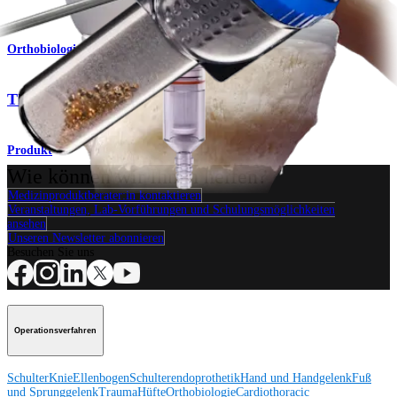
Orthobiologie
Thrombinator™-System
Produkt
Wie können wir Ihnen helfen?
Medizinproduktberater:in kontaktieren
Veranstaltungen, Lab-Vorführungen und Schulungsmöglichkeiten
ansehen
Unseren Newsletter abonnieren
Besuchen Sie uns
Operationsverfahren
Schulter
Knie
Ellenbogen
Schulterendoprothetik
Hand und Handgelenk
Fuß
und Sprunggelenk
Trauma
Hüfte
Orthobiologie
Cardiothoracic