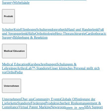
Surgery
Wirbelsäule
Produkt
Schulter
Knie
Ellenbogen
Schulterendoprothetik
Hand und Handgelenk
Fuß
und Sprunggelenk
Hüfte
Orthobiologie
Herz-Thoraxchirurgie
Cardiothoracic
Surgery
Bildgebung & Resektion
Medical Education
Medical Education
Kursbeschreibungen
Schulungen &
Lehrgänge
ArthroLab™-Standorte
Unser klinisches Personal stellt sich
vor
OrthoPedia
Unternehmen
Unternehmen
Über uns
Community Events
Globale Offenlegung der
Lieferkette
Standorte
Förderung
Produktsicherheit
Risikomanagement &
Compliance
Virtual Patent Marking
Newsroom
SBA Support
open_in_new