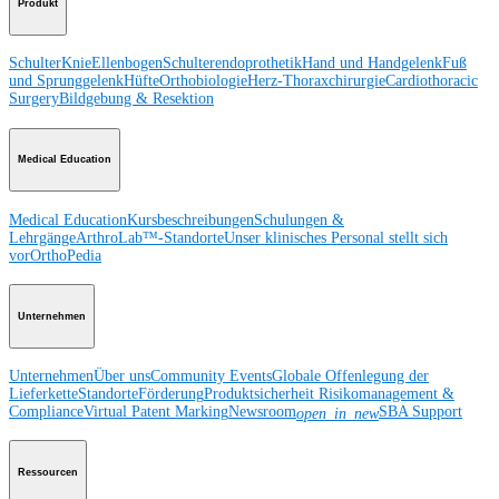
Produkt
Schulter
Knie
Ellenbogen
Schulterendoprothetik
Hand und Handgelenk
Fuß
und Sprunggelenk
Hüfte
Orthobiologie
Herz-Thoraxchirurgie
Cardiothoracic
Surgery
Bildgebung & Resektion
Medical Education
Medical Education
Kursbeschreibungen
Schulungen &
Lehrgänge
ArthroLab™-Standorte
Unser klinisches Personal stellt sich
vor
OrthoPedia
Unternehmen
Unternehmen
Über uns
Community Events
Globale Offenlegung der
Lieferkette
Standorte
Förderung
Produktsicherheit
Risikomanagement &
Compliance
Virtual Patent Marking
Newsroom
SBA Support
open_in_new
Ressourcen