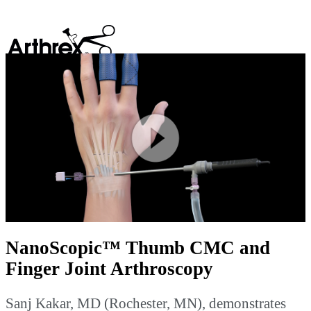
search
Play
Video
NanoScopic™ Thumb CMC and
Finger Joint Arthroscopy
Sanj Kakar, MD (Rochester, MN), demonstrates