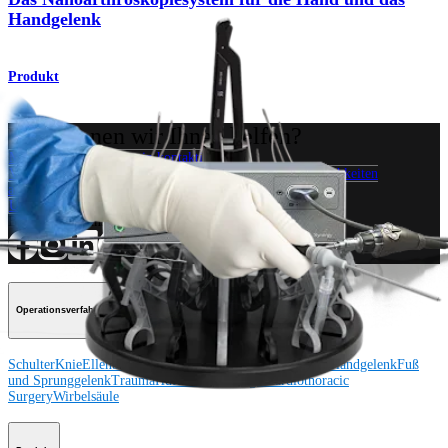
Handgelenk
Produkt
Wie können wir Ihnen helfen?
Medizinproduktberater:in kontaktieren
Veranstaltungen, Lab-Vorführungen und Schulungsmöglichkeiten
ansehen
Unseren Newsletter abonnieren
Besuchen Sie uns
Operationsverfahren
Schulter
Knie
Ellenbogen
Schulterendoprothetik
Hand und Handgelenk
Fuß
und Sprunggelenk
Trauma
Hüfte
Orthobiologie
Cardiothoracic
Surgery
Wirbelsäule