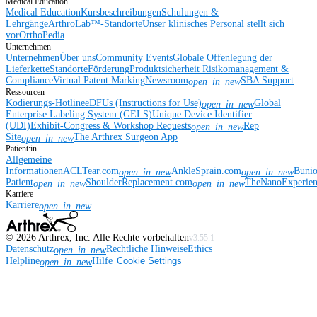
Medical Education
Medical Education
Kursbeschreibungen
Schulungen &
Lehrgänge
ArthroLab™-Standorte
Unser klinisches Personal stellt sich
vor
OrthoPedia
Unternehmen
Unternehmen
Über uns
Community Events
Globale Offenlegung der
Lieferkette
Standorte
Förderung
Produktsicherheit
Risikomanagement &
Compliance
Virtual Patent Marking
Newsroom
SBA Support
open_in_new
Ressourcen
Kodierungs-Hotline
eDFUs (Instructions for Use)
Global
open_in_new
Enterprise Labeling System (GELS)
Unique Device Identifier
(UDI)
Exhibit-Congress & Workshop Requests
Rep
open_in_new
Site
The Arthrex Surgeon App
open_in_new
Patient:in
Allgemeine
Informationen
ACLTear.com
AnkleSprain.com
Buni
open_in_new
open_in_new
Patient
ShoulderReplacement.com
TheNanoExperie
open_in_new
open_in_new
Karriere
Karriere
open_in_new
©
2026
Arthrex, Inc. Alle Rechte vorbehalten
v3.55.1
Datenschutz
Rechtliche Hinweise
Ethics
open_in_new
Helpline
Hilfe
Cookie Settings
open_in_new