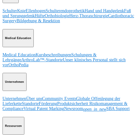
Schulter
Knie
Ellenbogen
Schulterendoprothetik
Hand und Handgelenk
Fuß
und Sprunggelenk
Hüfte
Orthobiologie
Herz-Thoraxchirurgie
Cardiothoracic
Surgery
Bildgebung & Resektion
Medical Education
Medical Education
Kursbeschreibungen
Schulungen &
Lehrgänge
ArthroLab™-Standorte
Unser klinisches Personal stellt sich
vor
OrthoPedia
Unternehmen
Unternehmen
Über uns
Community Events
Globale Offenlegung der
Lieferkette
Standorte
Förderung
Produktsicherheit
Risikomanagement &
Compliance
Virtual Patent Marking
Newsroom
SBA Support
open_in_new
Ressourcen