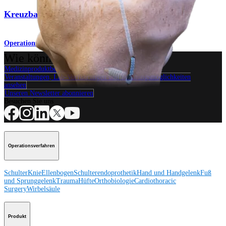
Kreuzbandnaht
Operationsverfahren
Wie können wir Ihnen helfen?
Medizinproduktberater:in kontaktieren
Veranstaltungen, Lab-Vorführungen und Schulungsmöglichkeiten
ansehen
Unseren Newsletter abonnieren
Besuchen Sie uns
Operationsverfahren
Schulter
Knie
Ellenbogen
Schulterendoprothetik
Hand und Handgelenk
Fuß
und Sprunggelenk
Trauma
Hüfte
Orthobiologie
Cardiothoracic
Surgery
Wirbelsäule
Produkt