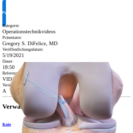
Produktinformationen anfragen
Kategorie
:
Operationstechnikvideos
Präsentator
:
Gregory S. DiFelice, MD
Veröffentlichungsdatum
:
5/19/2021
Dauer
:
18:50
Referenznummer
:
VID1-002212-en-US
Version
:
A
Verwandte Seiten
Knie