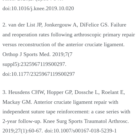
doi:10.1016/j.knee.2019.10.020
2. van der List JP, Jonkergouw A, DiFelice GS. Failure
and reoperation rates following arthroscopic primary repair
versus reconstruction of the anterior cruciate ligament.
Orthop J Sports Med. 2019;7(7
suppl5):2325967119S00297.
doi:10.1177/2325967119S00297
3. Heusdens CHW, Hopper GP, Dossche L, Roelant E,
Mackay GM. Anterior cruciate ligament repair with
independent suture tape reinforcement: a case series with
2-year follow-up. Knee Surg Sports Traumatol Arthrosc.
2019;27(1):60-67. doi:10.1007/s00167-018-5239-1