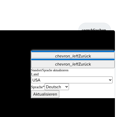
search
Suchen
chevron_left
Zurück
Anwendungen
chevron_left
Zurück
Vet Systems
OrthoPedia Patient
SAP
Standort/Sprache aktualisieren
Land
Supplier Portal
Synergy-Bildgebung und -Resektion
Sprache*
Aktualisieren