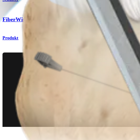
®
®
FiberWire
und TigerWire
Produkt