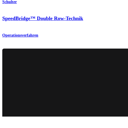
Schulter
SpeedBridge™ Double Row-Technik
Operationsverfahren