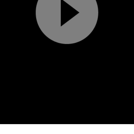
Play
Video