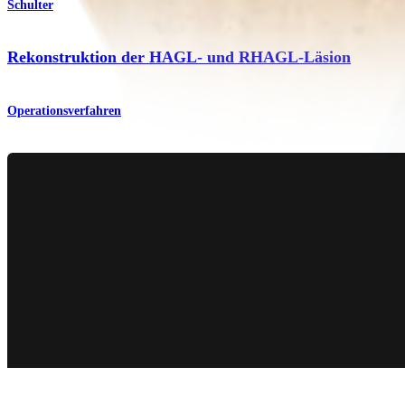
Schulter
Rekonstruktion der HAGL- und RHAGL-Läsion
Operationsverfahren