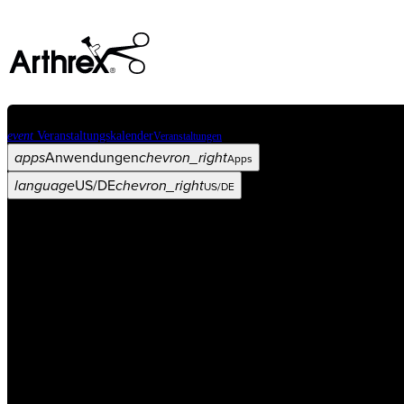
event
Veranstaltungskalender
Veranstaltungen
apps
Anwendungen
chevron_right
Apps
language
US/DE
chevron_right
US/DE
Kategorien
Operationsverfahren
arrow_drop_down
chevron_right
Produkt
arrow_drop_down
chevron_right
Medical Education
arrow_drop_down
chevron_right
Unternehmen
arrow_drop_down
chevron_right
ASC X
Verwaltung
arrow_drop_down
chevron_right
Patient:in
arrow_drop_down
chevron_right