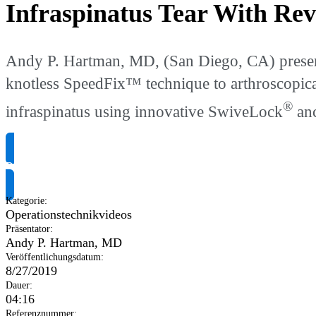
Infraspinatus Tear With R
Andy P. Hartman, MD, (San Diego, CA) presents
knotless SpeedFix™ technique to arthroscopica
®
infraspinatus using innovative SwiveLock
anc
Produktinformationen anfragen
Kategorie
:
Operationstechnikvideos
Präsentator
:
Andy P. Hartman, MD
Veröffentlichungsdatum
:
8/27/2019
Dauer
:
04:16
Referenznummer
: