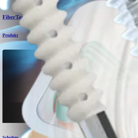
®
FiberTape
und TigerTape™
Produkt
Schulter