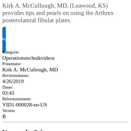
Kirk A. McCullough, MD, (Leawood, KS)
provides tips and pearls on using the Arthrex
posterolateral fibular plates.
Produktinformationen anfragen
Kategorie
:
Operationstechnikvideos
Präsentator
:
Kirk A. McCullough, MD
Revisionsdatum
:
4/26/2019
Dauer
:
03:43
Referenznummer
:
VID1-000028-en-US
Version
:
B