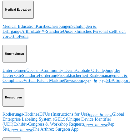
Medical Education
Medical Education
Kursbeschreibungen
Schulungen &
Lehrgänge
ArthroLab™-Standorte
Unser klinisches Personal stellt sich
vor
OrthoPedia
Unternehmen
Unternehmen
Über uns
Community Events
Globale Offenlegung der
Lieferkette
Standorte
Förderung
Produktsicherheit
Risikomanagement &
Compliance
Virtual Patent Marking
Newsroom
SBA Support
open_in_new
Ressourcen
Kodierungs-Hotline
eDFUs (Instructions for Use)
Global
open_in_new
Enterprise Labeling System (GELS)
Unique Device Identifier
(UDI)
Exhibit-Congress & Workshop Requests
Rep
open_in_new
Site
The Arthrex Surgeon App
open_in_new