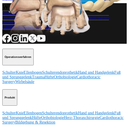
Wie können wir Ihnen helfen?
Medizinproduktberater:in kontaktieren
Veranstaltungen, Lab-Vorführungen und Schulungsmöglichkeiten
ansehen
Unseren Newsletter abonnieren
Besuchen Sie uns
Operationsverfahren
Schulter
Knie
Ellenbogen
Schulterendoprothetik
Hand und Handgelenk
Fuß
und Sprunggelenk
Trauma
Hüfte
Orthobiologie
Cardiothoracic
Surgery
Wirbelsäule
Produkt
Schulter
Knie
Ellenbogen
Schulterendoprothetik
Hand und Handgelenk
Fuß
und Sprunggelenk
Hüfte
Orthobiologie
Herz-Thoraxchirurgie
Cardiothoracic
Surgery
Bildgebung & Resektion