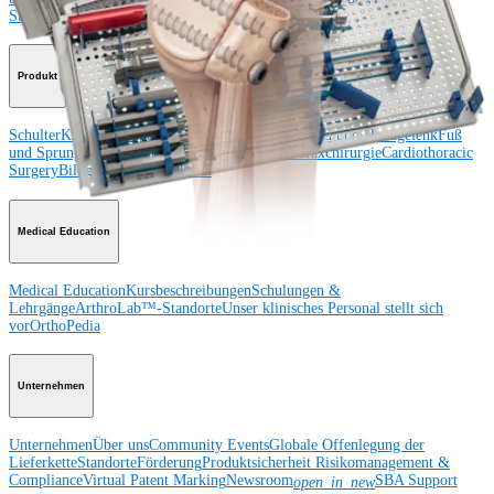
Surgery
Wirbelsäule
Produkt
Schulter
Knie
Ellenbogen
Schulterendoprothetik
Hand und Handgelenk
Fuß
und Sprunggelenk
Hüfte
Orthobiologie
Herz-Thoraxchirurgie
Cardiothoracic
Surgery
Bildgebung & Resektion
Medical Education
Medical Education
Kursbeschreibungen
Schulungen &
Lehrgänge
ArthroLab™-Standorte
Unser klinisches Personal stellt sich
vor
OrthoPedia
Unternehmen
Unternehmen
Über uns
Community Events
Globale Offenlegung der
Lieferkette
Standorte
Förderung
Produktsicherheit
Risikomanagement &
Compliance
Virtual Patent Marking
Newsroom
SBA Support
open_in_new