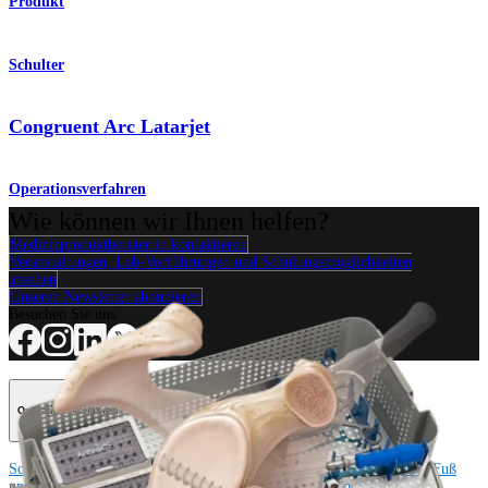
Produkt
Schulter
Congruent Arc Latarjet
Operationsverfahren
Wie können wir Ihnen helfen?
Medizinproduktberater:in kontaktieren
Veranstaltungen, Lab-Vorführungen und Schulungsmöglichkeiten
ansehen
Unseren Newsletter abonnieren
Besuchen Sie uns
Operationsverfahren
Schulter
Knie
Ellenbogen
Schulterendoprothetik
Hand und Handgelenk
Fuß
und Sprunggelenk
Trauma
Hüfte
Orthobiologie
Cardiothoracic