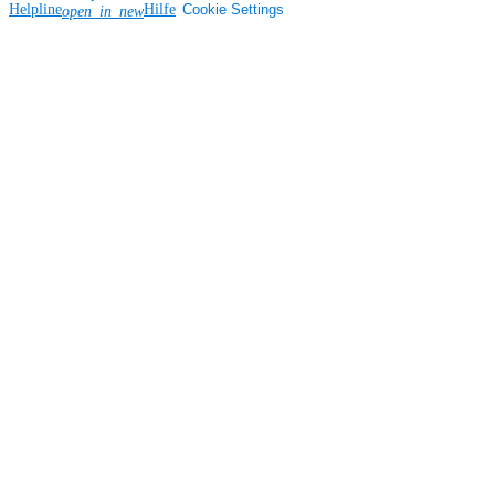
Helpline
Hilfe
Cookie Settings
open_in_new