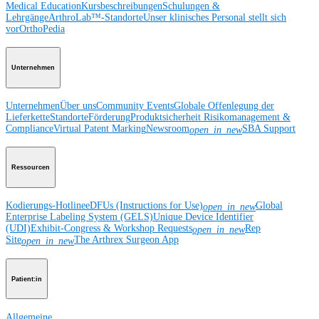
Medical Education
Kursbeschreibungen
Schulungen &
Lehrgänge
ArthroLab™-Standorte
Unser klinisches Personal stellt sich
vor
OrthoPedia
Unternehmen
Unternehmen
Über uns
Community Events
Globale Offenlegung der
Lieferkette
Standorte
Förderung
Produktsicherheit
Risikomanagement &
Compliance
Virtual Patent Marking
Newsroom
SBA Support
open_in_new
Ressourcen
Kodierungs-Hotline
eDFUs (Instructions for Use)
Global
open_in_new
Enterprise Labeling System (GELS)
Unique Device Identifier
(UDI)
Exhibit-Congress & Workshop Requests
Rep
open_in_new
Site
The Arthrex Surgeon App
open_in_new
Patient:in
Allgemeine