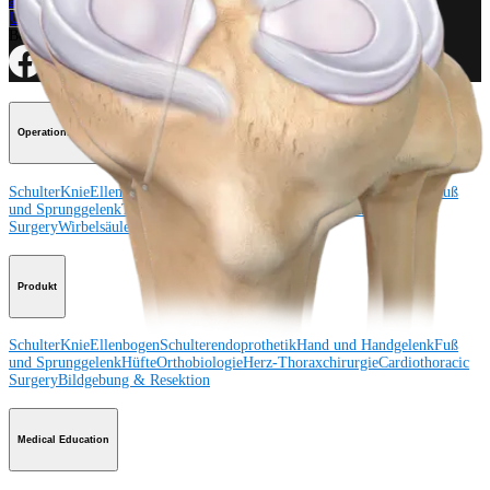
ansehen
Unseren Newsletter abonnieren
Besuchen Sie uns
Operationsverfahren
Schulter
Knie
Ellenbogen
Schulterendoprothetik
Hand und Handgelenk
Fuß
und Sprunggelenk
Trauma
Hüfte
Orthobiologie
Cardiothoracic
Surgery
Wirbelsäule
Produkt
Schulter
Knie
Ellenbogen
Schulterendoprothetik
Hand und Handgelenk
Fuß
und Sprunggelenk
Hüfte
Orthobiologie
Herz-Thoraxchirurgie
Cardiothoracic
Surgery
Bildgebung & Resektion
Medical Education