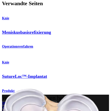
Verwandte Seiten
Knie
Meniskusbasisrefixierung
Operationsverfahren
Knie
SutureLoc™-Implantat
Produkt
Wie können wir Ihnen helfen?
Medizinproduktberater:in kontaktieren
Veranstaltungen, Lab-Vorführungen und Schulungsmöglichkeiten