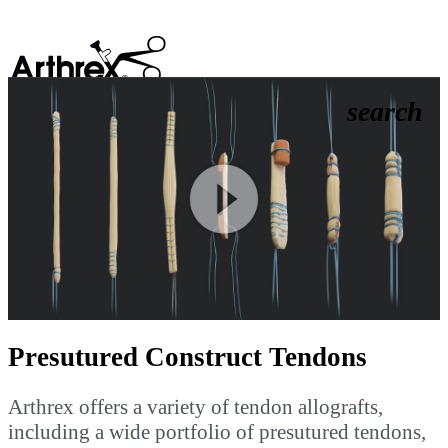
search
Play
Video
Presutured Construct Tendons
Arthrex offers a variety of tendon allografts,
including a wide portfolio of presutured tendons,