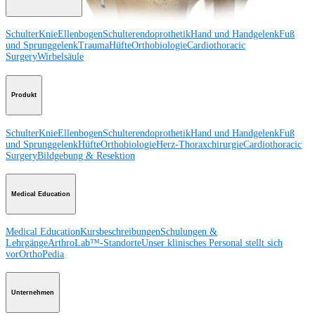
Schulter
Knie
Ellenbogen
Schulterendoprothetik
Hand und Handgelenk
Fuß
und Sprunggelenk
Trauma
Hüfte
Orthobiologie
Cardiothoracic
Surgery
Wirbelsäule
Produkt
Schulter
Knie
Ellenbogen
Schulterendoprothetik
Hand und Handgelenk
Fuß
und Sprunggelenk
Hüfte
Orthobiologie
Herz-Thoraxchirurgie
Cardiothoracic
Surgery
Bildgebung & Resektion
Medical Education
Medical Education
Kursbeschreibungen
Schulungen &
Lehrgänge
ArthroLab™-Standorte
Unser klinisches Personal stellt sich
vor
OrthoPedia
Unternehmen