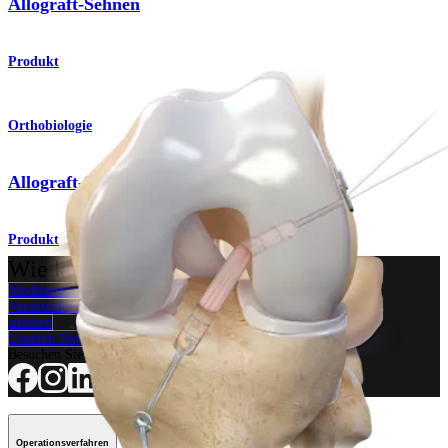
Allograft-Sehnen
Produkt
Orthobiologie
Allograft-Sehnen
Produkt
Wie können wir Ihnen helfen?
Medizinproduktberater:in kontaktieren
Veranstaltungen, Lab-Vorführungen und Schulungsmöglichkeiten
ansehen
Unseren Newsletter abonnieren
Besuchen Sie uns
Operationsverfahren