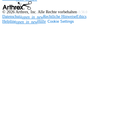
©
2026
Arthrex, Inc. Alle Rechte vorbehalten
v3.56.0
Datenschutz
Rechtliche Hinweise
Ethics
open_in_new
Helpline
Hilfe
Cookie Settings
open_in_new