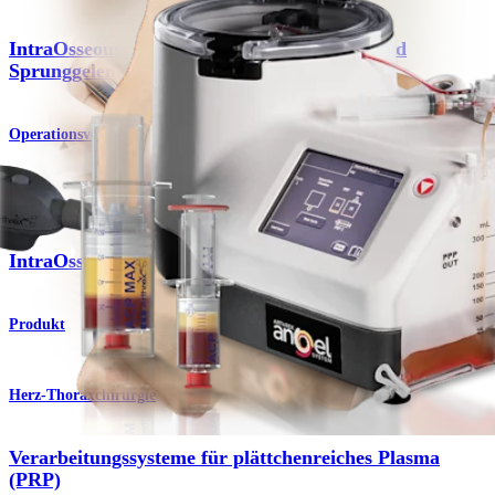
IntraOsseous BioPlasty®-Technik für Fuß und
Sprunggelenk
Operationsverfahren
Knie
IntraOsseous BioPlasty® (IOBP)-Technik
Produkt
Herz-Thoraxchirurgie
Verarbeitungssysteme für plättchenreiches Plasma
(PRP)