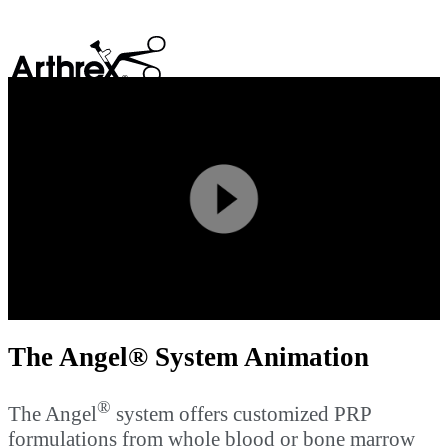
search
Play
Video
The Angel® System Animation
®
The Angel
system offers customized PRP
formulations from whole blood or bone marrow