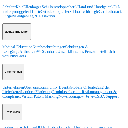
Schulter
Knie
Ellenbogen
Schulterendoprothetik
Hand und Handgelenk
Fuß
und Sprunggelenk
Hüfte
Orthobiologie
Herz-Thoraxchirurgie
Cardiothoracic
Surgery
Bildgebung & Resektion
Medical Education
Medical Education
Kursbeschreibungen
Schulungen &
Lehrgänge
ArthroLab™-Standorte
Unser klinisches Personal stellt sich
vor
OrthoPedia
Unternehmen
Unternehmen
Über uns
Community Events
Globale Offenlegung der
Lieferkette
Standorte
Förderung
Produktsicherheit
Risikomanagement &
Compliance
Virtual Patent Marking
Newsroom
SBA Support
open_in_new
Ressourcen
Kodierungs-Hotline
eDFUs (Instructions for Use)
Global
open_in_new