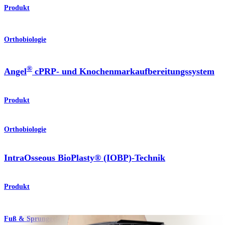
Produkt
Orthobiologie
®
Angel
cPRP- und Knochenmarkaufbereitungssystem
Produkt
Orthobiologie
IntraOsseous BioPlasty® (IOBP)-Technik
Produkt
Fuß & Sprunggelenk