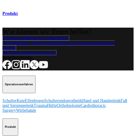
Produkt
Wie können wir Ihnen helfen?
Medizinproduktberater:in kontaktieren
Veranstaltungen, Lab-Vorführungen und Schulungsmöglichkeiten
ansehen
Unseren Newsletter abonnieren
Besuchen Sie uns
Operationsverfahren
Schulter
Knie
Ellenbogen
Schulterendoprothetik
Hand und Handgelenk
Fuß
und Sprunggelenk
Trauma
Hüfte
Orthobiologie
Cardiothoracic
Surgery
Wirbelsäule
Produkt