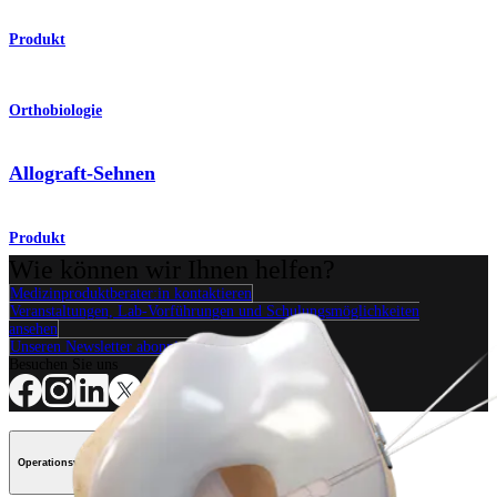
Produkt
Orthobiologie
Allograft-Sehnen
Produkt
Wie können wir Ihnen helfen?
Medizinproduktberater:in kontaktieren
Veranstaltungen, Lab-Vorführungen und Schulungsmöglichkeiten
ansehen
Unseren Newsletter abonnieren
Besuchen Sie uns
Operationsverfahren