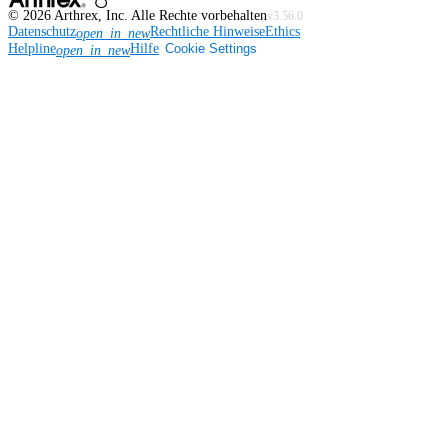
©
2026
Arthrex, Inc. Alle Rechte vorbehalten
v3.56.0
Datenschutz
Rechtliche Hinweise
Ethics
open_in_new
Helpline
Hilfe
Cookie Settings
open_in_new