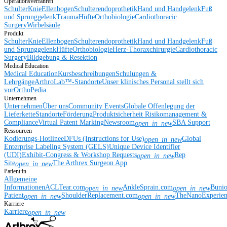
Operationsverfahren
Schulter
Knie
Ellenbogen
Schulterendoprothetik
Hand und Handgelenk
Fuß
und Sprunggelenk
Trauma
Hüfte
Orthobiologie
Cardiothoracic
Surgery
Wirbelsäule
Produkt
Schulter
Knie
Ellenbogen
Schulterendoprothetik
Hand und Handgelenk
Fuß
und Sprunggelenk
Hüfte
Orthobiologie
Herz-Thoraxchirurgie
Cardiothoracic
Surgery
Bildgebung & Resektion
Medical Education
Medical Education
Kursbeschreibungen
Schulungen &
Lehrgänge
ArthroLab™-Standorte
Unser klinisches Personal stellt sich
vor
OrthoPedia
Unternehmen
Unternehmen
Über uns
Community Events
Globale Offenlegung der
Lieferkette
Standorte
Förderung
Produktsicherheit
Risikomanagement &
Compliance
Virtual Patent Marking
Newsroom
SBA Support
open_in_new
Ressourcen
Kodierungs-Hotline
eDFUs (Instructions for Use)
Global
open_in_new
Enterprise Labeling System (GELS)
Unique Device Identifier
(UDI)
Exhibit-Congress & Workshop Requests
Rep
open_in_new
Site
The Arthrex Surgeon App
open_in_new
Patient:in
Allgemeine
Informationen
ACLTear.com
AnkleSprain.com
Buni
open_in_new
open_in_new
Patient
ShoulderReplacement.com
TheNanoExperie
open_in_new
open_in_new
Karriere
Karriere
open_in_new