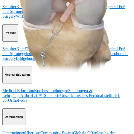
Schulter
Knie
Ellenbogen
Schulterendoprothetik
Hand und Handgelenk
Fuß
und Sprunggelenk
Trauma
Hüfte
Orthobiologie
Cardiothoracic
Surgery
Wirbelsäule
Produkt
Schulter
Knie
Ellenbogen
Schulterendoprothetik
Hand und Handgelenk
Fuß
und Sprunggelenk
Hüfte
Orthobiologie
Herz-Thoraxchirurgie
Cardiothoracic
Surgery
Bildgebung & Resektion
Medical Education
Medical Education
Kursbeschreibungen
Schulungen &
Lehrgänge
ArthroLab™-Standorte
Unser klinisches Personal stellt sich
vor
OrthoPedia
Unternehmen
Unternehmen
Über uns
Community Events
Globale Offenlegung der