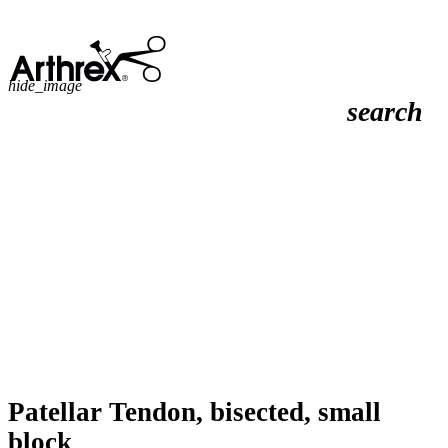
hide_image
search
Patellar Tendon, bisected, small
block