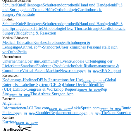
Operationsverfahren
Schulter
Knie
Ellenbogen
Schulterendoprothetik
Hand und Handgelenk
Fuß
und Sprunggelenk
Trauma
Hüfte
Orthobiologie
Cardiothoracic
Surgery
Wirbelsäule
Produkt
Schulter
Knie
Ellenbogen
Schulterendoprothetik
Hand und Handgelenk
Fuß
und Sprunggelenk
Hüfte
Orthobiologie
Herz-Thoraxchirurgie
Cardiothoracic
Surgery
Bildgebung & Resektion
Medical Education
Medical Education
Kursbeschreibungen
Schulungen &
Lehrgänge
ArthroLab™-Standorte
Unser klinisches Personal stellt sich
vor
OrthoPedia
Unternehmen
Unternehmen
Über uns
Community Events
Globale Offenlegung der
Lieferkette
Standorte
Förderung
Produktsicherheit
Risikomanagement &
Compliance
Virtual Patent Marking
Newsroom
SBA Support
open_in_new
Ressourcen
Kodierungs-Hotline
eDFUs (Instructions for Use)
Global
open_in_new
Enterprise Labeling System (GELS)
Unique Device Identifier
(UDI)
Exhibit-Congress & Workshop Requests
Rep
open_in_new
Site
The Arthrex Surgeon App
open_in_new
Patient:in
Allgemeine
Informationen
ACLTear.com
AnkleSprain.com
Buni
open_in_new
open_in_new
Patient
ShoulderReplacement.com
TheNanoExperie
open_in_new
open_in_new
Karriere
Karriere
open_in_new