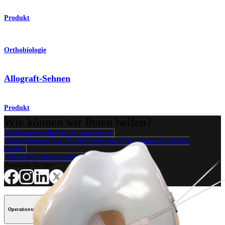
Produkt
Orthobiologie
Allograft-Sehnen
Produkt
Wie können wir Ihnen helfen?
Medizinproduktberater:in kontaktieren
Veranstaltungen, Lab-Vorführungen und Schulungsmöglichkeiten
ansehen
Unseren Newsletter abonnieren
Besuchen Sie uns
Operationsverfahren