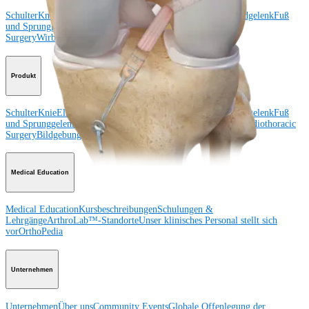
Schulter
Knie
Ellenbogen
Schulterendoprothetik
Hand und Handgelenk
Fuß
und Sprunggelenk
Trauma
Hüfte
Orthobiologie
Cardiothoracic
Surgery
Wirbelsäule
Produkt
Schulter
Knie
Ellenbogen
Schulterendoprothetik
Hand und Handgelenk
Fuß
und Sprunggelenk
Hüfte
Orthobiologie
Herz-Thoraxchirurgie
Cardiothoracic
Surgery
Bildgebung & Resektion
Medical Education
Medical Education
Kursbeschreibungen
Schulungen &
Lehrgänge
ArthroLab™-Standorte
Unser klinisches Personal stellt sich
vor
OrthoPedia
Unternehmen
Unternehmen
Über uns
Community Events
Globale Offenlegung der