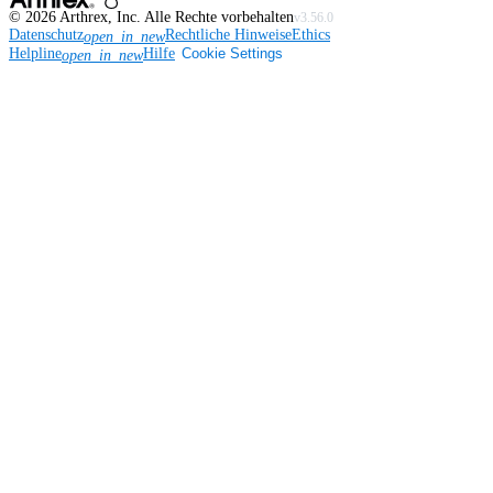
©
2026
Arthrex, Inc. Alle Rechte vorbehalten
v3.56.0
Datenschutz
Rechtliche Hinweise
Ethics
open_in_new
Helpline
Hilfe
Cookie Settings
open_in_new