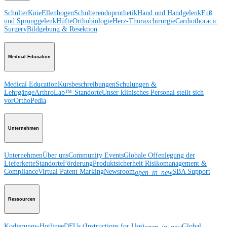
Schulter
Knie
Ellenbogen
Schulterendoprothetik
Hand und Handgelenk
Fuß
und Sprunggelenk
Hüfte
Orthobiologie
Herz-Thoraxchirurgie
Cardiothoracic
Surgery
Bildgebung & Resektion
Medical Education
Medical Education
Kursbeschreibungen
Schulungen &
Lehrgänge
ArthroLab™-Standorte
Unser klinisches Personal stellt sich
vor
OrthoPedia
Unternehmen
Unternehmen
Über uns
Community Events
Globale Offenlegung der
Lieferkette
Standorte
Förderung
Produktsicherheit
Risikomanagement &
Compliance
Virtual Patent Marking
Newsroom
SBA Support
open_in_new
Ressourcen
Kodierungs-Hotline
eDFUs (Instructions for Use)
Global