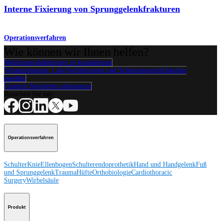
Interne Fixierung von Sprunggelenkfrakturen
Operationsverfahren
Wie können wir Ihnen helfen?
Medizinproduktberater:in kontaktieren
Veranstaltungen, Lab-Vorführungen und Schulungsmöglichkeiten
ansehen
Unseren Newsletter abonnieren
Besuchen Sie uns
Operationsverfahren
Schulter
Knie
Ellenbogen
Schulterendoprothetik
Hand und Handgelenk
Fuß
und Sprunggelenk
Trauma
Hüfte
Orthobiologie
Cardiothoracic
Surgery
Wirbelsäule
Produkt