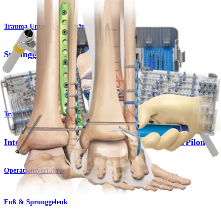
Trauma Untere Extremitäten
Sprunggelenkfrakturmanagementsystem
Produkt
Trauma Untere Extremitäten
Interne Fixation bei Fraktur der distalen Tibia/Pilon
Operationsverfahren
Fuß & Sprunggelenk