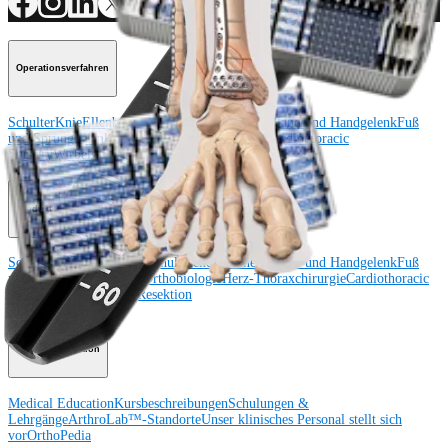
Operationsverfahren
Schulter
Knie
Ellenbogen
Schulterendoprothetik
Hand und Handgelenk
Fuß
und Sprunggelenk
Trauma
Hüfte
Orthobiologie
Cardiothoracic
Surgery
Wirbelsäule
Produkt
Schulter
Knie
Ellenbogen
Schulterendoprothetik
Hand und Handgelenk
Fuß
und Sprunggelenk
Hüfte
Orthobiologie
Herz-Thoraxchirurgie
Cardiothoracic
Surgery
Bildgebung & Resektion
Medical Education
Medical Education
Kursbeschreibungen
Schulungen &
Lehrgänge
ArthroLab™-Standorte
Unser klinisches Personal stellt sich
vor
OrthoPedia