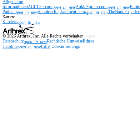
Allgemeine
Informationen
ACLTear.com
AnkleSprain.com
Buni
open_in_new
open_in_new
Patient
ShoulderReplacement.com
TheNanoExperie
open_in_new
open_in_new
Karriere
Karriere
open_in_new
©
2026
Arthrex, Inc. Alle Rechte vorbehalten
v3.56.0
Datenschutz
Rechtliche Hinweise
Ethics
open_in_new
Helpline
Hilfe
Cookie Settings
open_in_new