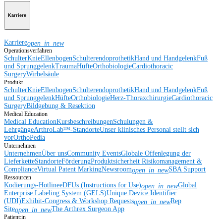
Karriere
Karriere
open_in_new
Operationsverfahren
Schulter
Knie
Ellenbogen
Schulterendoprothetik
Hand und Handgelenk
Fuß
und Sprunggelenk
Trauma
Hüfte
Orthobiologie
Cardiothoracic
Surgery
Wirbelsäule
Produkt
Schulter
Knie
Ellenbogen
Schulterendoprothetik
Hand und Handgelenk
Fuß
und Sprunggelenk
Hüfte
Orthobiologie
Herz-Thoraxchirurgie
Cardiothoracic
Surgery
Bildgebung & Resektion
Medical Education
Medical Education
Kursbeschreibungen
Schulungen &
Lehrgänge
ArthroLab™-Standorte
Unser klinisches Personal stellt sich
vor
OrthoPedia
Unternehmen
Unternehmen
Über uns
Community Events
Globale Offenlegung der
Lieferkette
Standorte
Förderung
Produktsicherheit
Risikomanagement &
Compliance
Virtual Patent Marking
Newsroom
SBA Support
open_in_new
Ressourcen
Kodierungs-Hotline
eDFUs (Instructions for Use)
Global
open_in_new
Enterprise Labeling System (GELS)
Unique Device Identifier
(UDI)
Exhibit-Congress & Workshop Requests
Rep
open_in_new
Site
The Arthrex Surgeon App
open_in_new
Patient:in