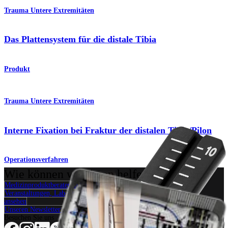
Trauma Untere Extremitäten
Das Plattensystem für die distale Tibia
Produkt
Trauma Untere Extremitäten
Interne Fixation bei Fraktur der distalen Tibia/Pilon
Operationsverfahren
Wie können wir Ihnen helfen?
Medizinproduktberater:in kontaktieren
Veranstaltungen, Lab-Vorführungen und Schulungsmöglichkeiten
ansehen
Unseren Newsletter abonnieren
Besuchen Sie uns