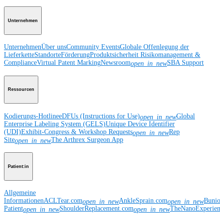
Unternehmen
Unternehmen
Über uns
Community Events
Globale Offenlegung der
Lieferkette
Standorte
Förderung
Produktsicherheit
Risikomanagement &
Compliance
Virtual Patent Marking
Newsroom
SBA Support
open_in_new
Ressourcen
Kodierungs-Hotline
eDFUs (Instructions for Use)
Global
open_in_new
Enterprise Labeling System (GELS)
Unique Device Identifier
(UDI)
Exhibit-Congress & Workshop Requests
Rep
open_in_new
Site
The Arthrex Surgeon App
open_in_new
Patient:in
Allgemeine
Informationen
ACLTear.com
AnkleSprain.com
Buni
open_in_new
open_in_new
Patient
ShoulderReplacement.com
TheNanoExperie
open_in_new
open_in_new