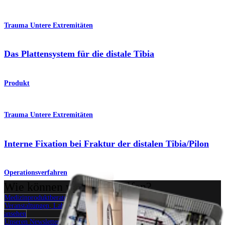
Trauma Untere Extremitäten
Das Plattensystem für die distale Tibia
Produkt
Trauma Untere Extremitäten
Interne Fixation bei Fraktur der distalen Tibia/Pilon
Operationsverfahren
Wie können wir Ihnen helfen?
Medizinproduktberater:in kontaktieren
Veranstaltungen, Lab-Vorführungen und Schulungsmöglichkeiten
ansehen
Unseren Newsletter abonnieren