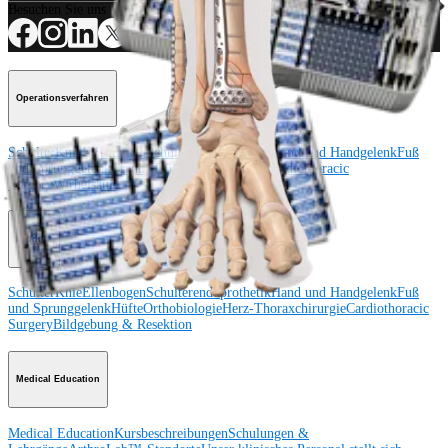
Besuchen Sie uns
Operationsverfahren
Schulter
Knie
Ellenbogen
Schulterendoprothetik
Hand und Handgelenk
Fuß
und Sprunggelenk
Trauma
Hüfte
Orthobiologie
Cardiothoracic
Surgery
Wirbelsäule
Produkt
Schulter
Knie
Ellenbogen
Schulterendoprothetik
Hand und Handgelenk
Fuß
und Sprunggelenk
Hüfte
Orthobiologie
Herz-Thoraxchirurgie
Cardiothoracic
Surgery
Bildgebung & Resektion
Medical Education
Medical Education
Kursbeschreibungen
Schulungen &