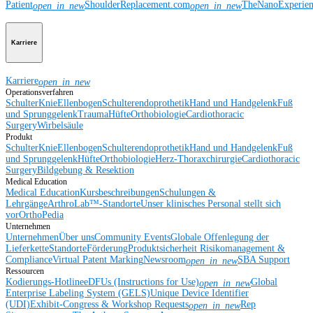
Patient
ShoulderReplacement.com
TheNanoExperie
open_in_new
open_in_new
Karriere
Karriere
open_in_new
Operationsverfahren
Schulter
Knie
Ellenbogen
Schulterendoprothetik
Hand und Handgelenk
Fuß
und Sprunggelenk
Trauma
Hüfte
Orthobiologie
Cardiothoracic
Surgery
Wirbelsäule
Produkt
Schulter
Knie
Ellenbogen
Schulterendoprothetik
Hand und Handgelenk
Fuß
und Sprunggelenk
Hüfte
Orthobiologie
Herz-Thoraxchirurgie
Cardiothoracic
Surgery
Bildgebung & Resektion
Medical Education
Medical Education
Kursbeschreibungen
Schulungen &
Lehrgänge
ArthroLab™-Standorte
Unser klinisches Personal stellt sich
vor
OrthoPedia
Unternehmen
Unternehmen
Über uns
Community Events
Globale Offenlegung der
Lieferkette
Standorte
Förderung
Produktsicherheit
Risikomanagement &
Compliance
Virtual Patent Marking
Newsroom
SBA Support
open_in_new
Ressourcen
Kodierungs-Hotline
eDFUs (Instructions for Use)
Global
open_in_new
Enterprise Labeling System (GELS)
Unique Device Identifier
(UDI)
Exhibit-Congress & Workshop Requests
Rep
open_in_new