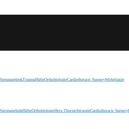
 Sprunggelenk
Trauma
Hüfte
Orthobiologie
Cardiothoracic Surgery
Wirbelsäule
 Sprunggelenk
Hüfte
Orthobiologie
Herz-Thoraxchirurgie
Cardiothoracic Surgery