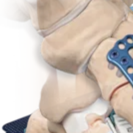
Produkt
Fuß & Sprunggelenk
Lisfranc-Arthrodese