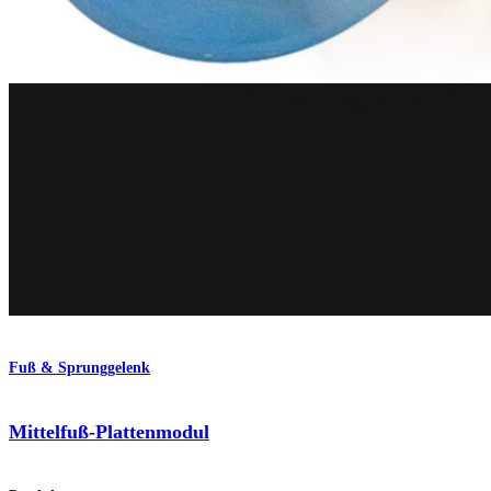
Operationsverfahren
Fuß & Sprunggelenk
Mittelfuß-Plattenmodul