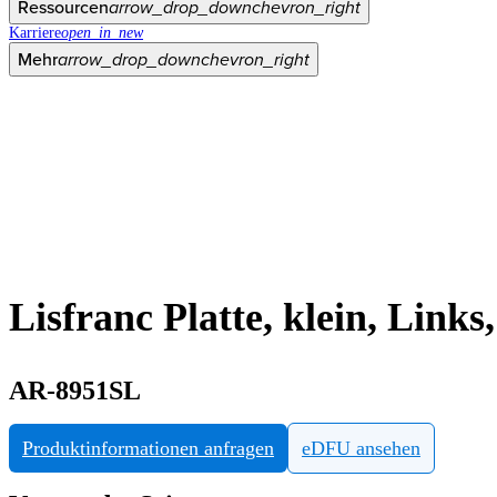
Ressourcen
arrow_drop_down
chevron_right
Karriere
open_in_new
Mehr
arrow_drop_down
chevron_right
Lisfranc Platte, klein, Links
AR-8951SL
Produktinformationen anfragen
eDFU ansehen