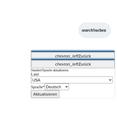
search
Suchen
chevron_left
Zurück
Anwendungen
chevron_left
Zurück
Vet Systems
OrthoPedia Patient
SAP
Standort/Sprache aktualisieren
Land
Supplier Portal
Synergy-Bildgebung und -Resektion
Sprache*
Aktualisieren