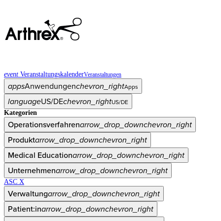
event
Veranstaltungskalender
Veranstaltungen
apps
Anwendungen
chevron_right
Apps
language
US/DE
chevron_right
US/DE
Kategorien
Operationsverfahren
arrow_drop_down
chevron_right
Produkt
arrow_drop_down
chevron_right
Medical Education
arrow_drop_down
chevron_right
Unternehmen
arrow_drop_down
chevron_right
ASC X
Verwaltung
arrow_drop_down
chevron_right
Patient:in
arrow_drop_down
chevron_right