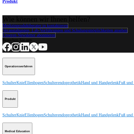
Produkt
Wie können wir Ihnen helfen?
Medizinproduktberater:in kontaktieren
Veranstaltungen, Lab-Vorführungen und Schulungsmöglichkeiten ansehen
Unseren Newsletter abonnieren
Besuchen Sie uns
Operationsverfahren
Schulter
Knie
Ellenbogen
Schulterendoprothetik
Hand und Handgelenk
Fuß und
Produkt
Schulter
Knie
Ellenbogen
Schulterendoprothetik
Hand und Handgelenk
Fuß und
Medical Education