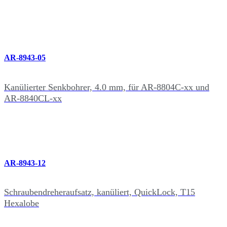
AR-8943-05
Kanülierter Senkbohrer, 4.0 mm, für AR-8804C-xx und
AR-8840CL-xx
AR-8943-12
Schraubendreheraufsatz, kanüliert, QuickLock, T15
Hexalobe