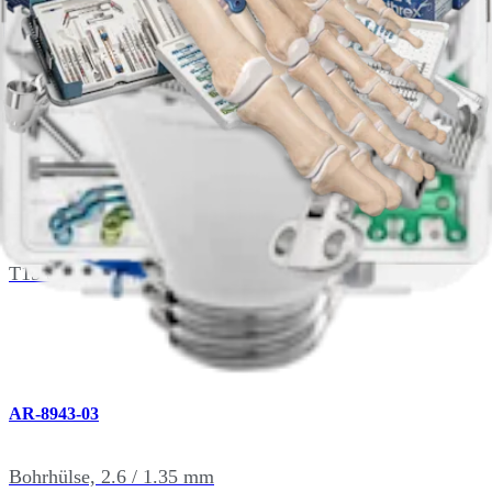
AR-8941BP
Biegezange
AR-8941DH
T15 Selbsthaltender Schraubendreheraufsatz
AR-8943-03
Bohrhülse, 2.6 / 1.35 mm