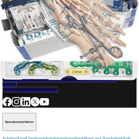
Produkt
Fuß & Sprunggelenk
Plantare Lapidusplatte
Produkt
Wie können wir Ihnen helfen?
Medizinproduktberater:in kontaktieren
Veranstaltungen, Lab-Vorführungen und Schulungsmöglichkeiten
ansehen
Unseren Newsletter abonnieren
Besuchen Sie uns
Operationsverfahren
Schulter
Knie
Ellenbogen
Schulterendoprothetik
Hand und Handgelenk
Fuß