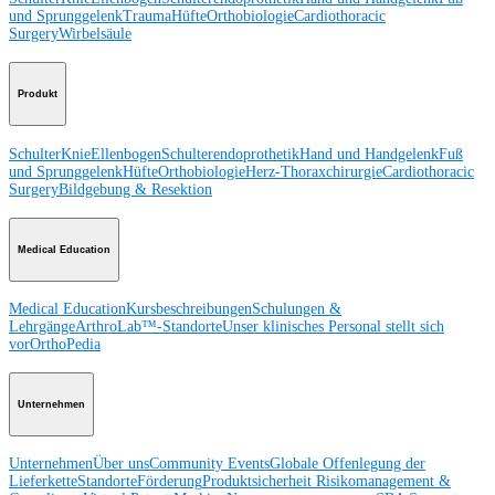
und Sprunggelenk
Trauma
Hüfte
Orthobiologie
Cardiothoracic
Surgery
Wirbelsäule
Produkt
Schulter
Knie
Ellenbogen
Schulterendoprothetik
Hand und Handgelenk
Fuß
und Sprunggelenk
Hüfte
Orthobiologie
Herz-Thoraxchirurgie
Cardiothoracic
Surgery
Bildgebung & Resektion
Medical Education
Medical Education
Kursbeschreibungen
Schulungen &
Lehrgänge
ArthroLab™-Standorte
Unser klinisches Personal stellt sich
vor
OrthoPedia
Unternehmen
Unternehmen
Über uns
Community Events
Globale Offenlegung der
Lieferkette
Standorte
Förderung
Produktsicherheit
Risikomanagement &