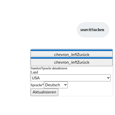
search
Suchen
chevron_left
Zurück
Anwendungen
chevron_left
Zurück
Vet Systems
OrthoPedia Patient
SAP
Standort/Sprache aktualisieren
Land
Supplier Portal
Synergy-Bildgebung und -Resektion
Sprache*
Aktualisieren