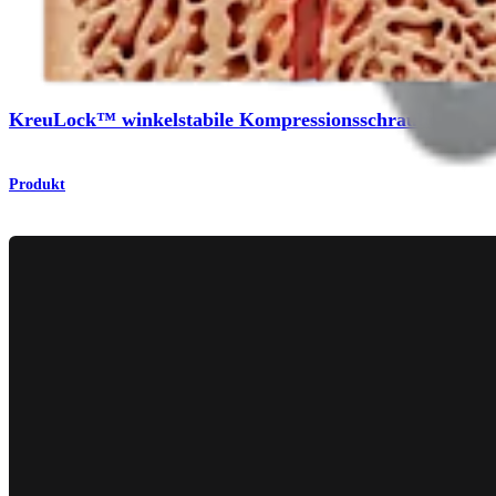
Fuß & Sprunggelenk
KreuLock™ winkelstabile Kompressionsschraube
Produkt