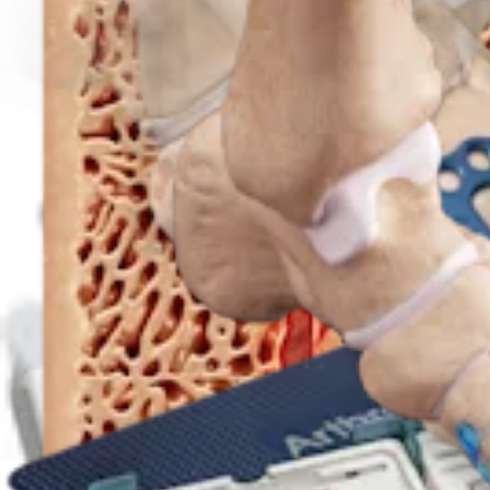
AR-8007S
Set, Doppelkompressionsplatten
Verwandte Seiten