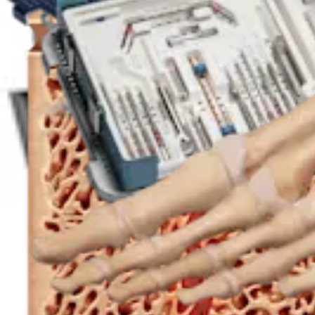
Fuß & Sprunggelenk
KreuLock™ winkelstabile Kompressionsschraube
Produkt