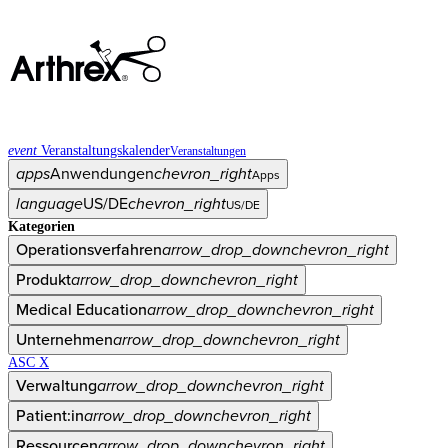
event
Veranstaltungskalender
Veranstaltungen
apps
Anwendungen
chevron_right
Apps
language
US/DE
chevron_right
US/DE
Kategorien
Operationsverfahren
arrow_drop_down
chevron_right
Produkt
arrow_drop_down
chevron_right
Medical Education
arrow_drop_down
chevron_right
Unternehmen
arrow_drop_down
chevron_right
ASC X
Verwaltung
arrow_drop_down
chevron_right
Patient:in
arrow_drop_down
chevron_right
Ressourcen
arrow_drop_down
chevron_right