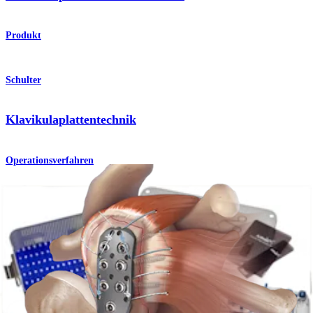
Produkt
Schulter
Klavikulaplattentechnik
Operationsverfahren
Schulter
Humeral SuturePlate™
Produkt