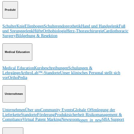
Produkt
Schulter
Knie
Ellenbogen
Schulterendoprothetik
Hand und Handgelenk
Fuß
und Sprunggelenk
Hüfte
Orthobiologie
Herz-Thoraxchirurgie
Cardiothoracic
Surgery
Bildgebung & Resektion
Medical Education
Medical Education
Kursbeschreibungen
Schulungen &
Lehrgänge
ArthroLab™-Standorte
Unser klinisches Personal stellt sich
vor
OrthoPedia
Unternehmen
Unternehmen
Über uns
Community Events
Globale Offenlegung der
Lieferkette
Standorte
Förderung
Produktsicherheit
Risikomanagement &
Compliance
Virtual Patent Marking
Newsroom
SBA Support
open_in_new