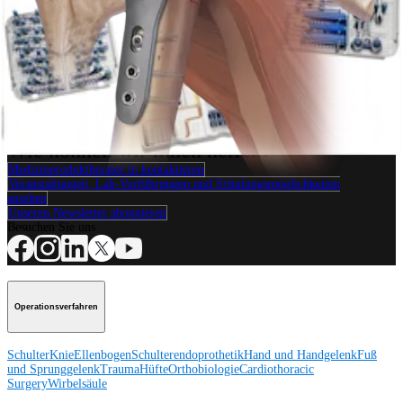
Schulter
Humeral SuturePlate™-Reparatur
Operationsverfahren
Wie können wir Ihnen helfen?
Medizinproduktberater:in kontaktieren
Veranstaltungen, Lab-Vorführungen und Schulungsmöglichkeiten
ansehen
Unseren Newsletter abonnieren
Besuchen Sie uns
Operationsverfahren
Schulter
Knie
Ellenbogen
Schulterendoprothetik
Hand und Handgelenk
Fuß
und Sprunggelenk
Trauma
Hüfte
Orthobiologie
Cardiothoracic
Surgery
Wirbelsäule