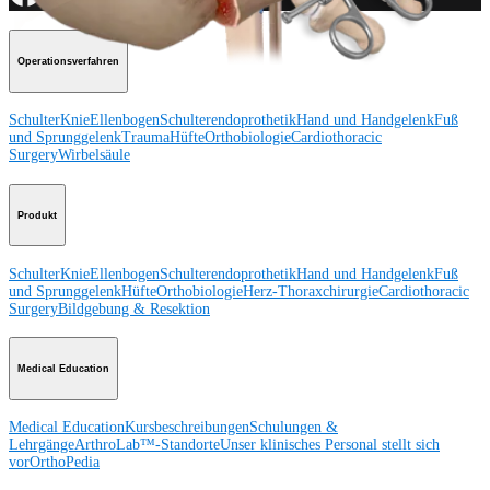
Operationsverfahren
Schulter
Knie
Ellenbogen
Schulterendoprothetik
Hand und Handgelenk
Fuß
und Sprunggelenk
Trauma
Hüfte
Orthobiologie
Cardiothoracic
Surgery
Wirbelsäule
Produkt
Schulter
Knie
Ellenbogen
Schulterendoprothetik
Hand und Handgelenk
Fuß
und Sprunggelenk
Hüfte
Orthobiologie
Herz-Thoraxchirurgie
Cardiothoracic
Surgery
Bildgebung & Resektion
Medical Education
Medical Education
Kursbeschreibungen
Schulungen &
Lehrgänge
ArthroLab™-Standorte
Unser klinisches Personal stellt sich
vor
OrthoPedia