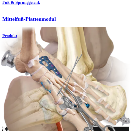
Fuß & Sprunggelenk
Mittelfuß-Plattenmodul
Produkt
Fuß & Sprunggelenk
Plantare Lapidusplatte
Produkt
Wie können wir Ihnen helfen?
Medizinproduktberater:in kontaktieren
Veranstaltungen, Lab-Vorführungen und Schulungsmöglichkeiten
ansehen
Unseren Newsletter abonnieren
Besuchen Sie uns