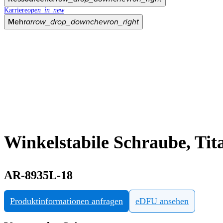
Karriere
open_in_new
Mehr
arrow_drop_down
chevron_right
Winkelstabile Schraube, Ti
AR-8935L-18
Produktinformationen anfragen
eDFU ansehen