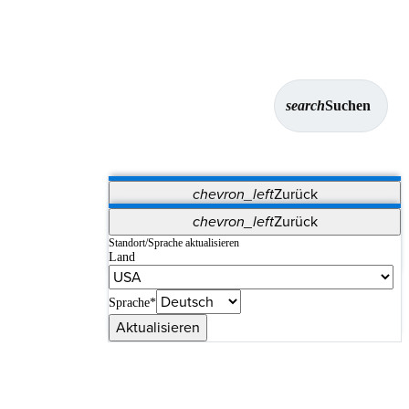
search
Suchen
chevron_left
Zurück
Anwendungen
chevron_left
Zurück
Vet Systems
OrthoPedia Patient
SAP
Standort/Sprache aktualisieren
Land
Supplier Portal
Synergy-Bildgebung und -Resektion
Sprache*
Aktualisieren