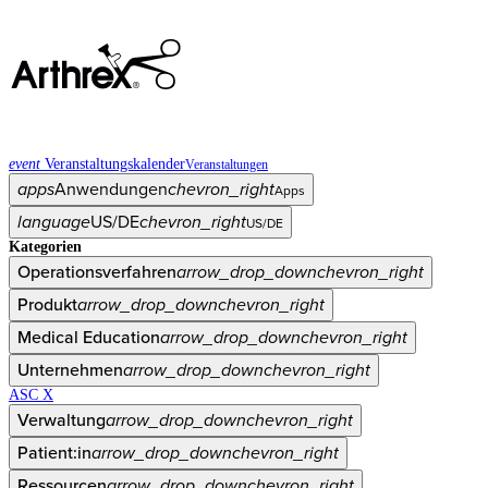
event
Veranstaltungskalender
Veranstaltungen
apps
Anwendungen
chevron_right
Apps
language
US/DE
chevron_right
US/DE
Kategorien
Operationsverfahren
arrow_drop_down
chevron_right
Produkt
arrow_drop_down
chevron_right
Medical Education
arrow_drop_down
chevron_right
Unternehmen
arrow_drop_down
chevron_right
ASC X
Verwaltung
arrow_drop_down
chevron_right
Patient:in
arrow_drop_down
chevron_right
Ressourcen
arrow_drop_down
chevron_right