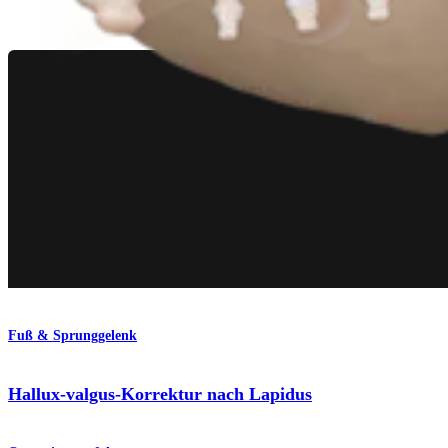
Operationsverfahren
Fuß & Sprunggelenk
Hallux-valgus-Korrektur nach Lapidus