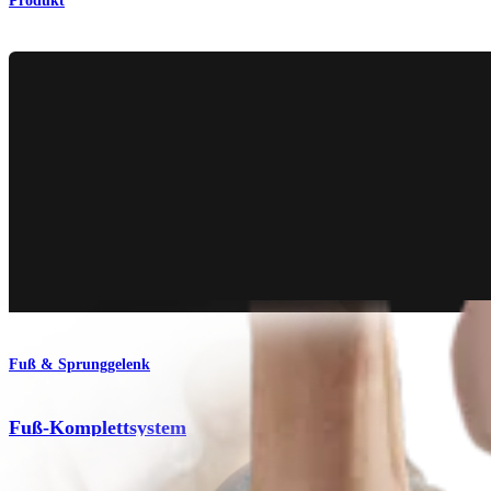
Produkt
Fuß & Sprunggelenk
Fuß-Komplettsystem