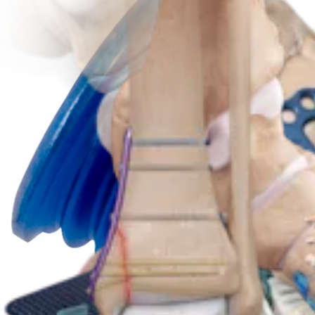
Produkt
Fuß & Sprunggelenk
H-Plates™