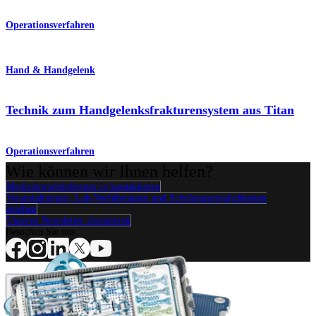
Operationsverfahren
Hand & Handgelenk
Technik zum Handgelenksfrakturensystem aus Titan
Operationsverfahren
Wie können wir Ihnen helfen?
Medizinproduktberater:in kontaktieren
Veranstaltungen, Lab-Vorführungen und Schulungsmöglichkeiten
ansehen
Unseren Newsletter abonnieren
Besuchen Sie uns
Operationsverfahren