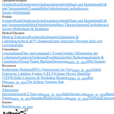
Operationsverfahren
Schulter
Knie
Ellenbogen
Schulterendoprothetik
Hand und Handgelenk
Fuß
und Sprunggelenk
Trauma
Hüfte
Orthobiologie
Cardiothoracic
Surgery
Wirbelsäule
Produkt
Schulter
Knie
Ellenbogen
Schulterendoprothetik
Hand und Handgelenk
Fuß
und Sprunggelenk
Hüfte
Orthobiologie
Herz-Thoraxchirurgie
Cardiothoracic
Surgery
Bildgebung & Resektion
Medical Education
Medical Education
Kursbeschreibungen
Schulungen &
Lehrgänge
ArthroLab™-Standorte
Unser klinisches Personal stellt sich
vor
OrthoPedia
Unternehmen
Unternehmen
Über uns
Community Events
Globale Offenlegung der
Lieferkette
Standorte
Förderung
Produktsicherheit
Risikomanagement &
Compliance
Virtual Patent Marking
Newsroom
SBA Support
open_in_new
Ressourcen
Kodierungs-Hotline
eDFUs (Instructions for Use)
Global
open_in_new
Enterprise Labeling System (GELS)
Unique Device Identifier
(UDI)
Exhibit-Congress & Workshop Requests
Rep
open_in_new
Site
The Arthrex Surgeon App
open_in_new
Patient:in
Allgemeine
Informationen
ACLTear.com
AnkleSprain.com
Buni
open_in_new
open_in_new
Patient
ShoulderReplacement.com
TheNanoExperie
open_in_new
open_in_new
Karriere
Karriere
open_in_new