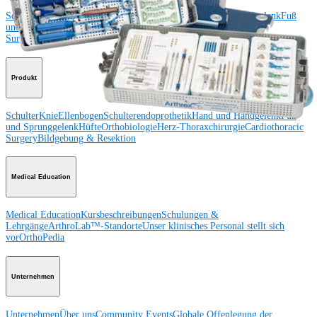
Schulter
Knie
Ellenbogen
Schulterendoprothetik
Hand und Handgelenk
Fuß
und Sprunggelenk
Trauma
Hüfte
Orthobiologie
Cardiothoracic
Surgery
Wirbelsäule
Produkt
Schulter
Knie
Ellenbogen
Schulterendoprothetik
Hand und Handgelenk
Fuß
und Sprunggelenk
Hüfte
Orthobiologie
Herz-Thoraxchirurgie
Cardiothoracic
Surgery
Bildgebung & Resektion
Medical Education
Medical Education
Kursbeschreibungen
Schulungen &
Lehrgänge
ArthroLab™-Standorte
Unser klinisches Personal stellt sich
vor
OrthoPedia
Unternehmen
Unternehmen
Über uns
Community Events
Globale Offenlegung der