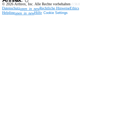
©
2026
Arthrex, Inc. Alle Rechte vorbehalten
v3.56.0
Datenschutz
Rechtliche Hinweise
Ethics
open_in_new
Helpline
Hilfe
Cookie Settings
open_in_new