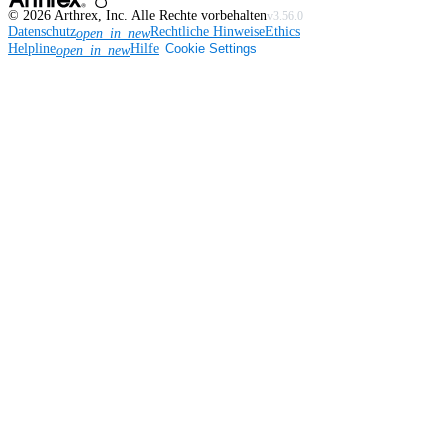
©
2026
Arthrex, Inc. Alle Rechte vorbehalten
v3.56.0
Datenschutz
Rechtliche Hinweise
Ethics
open_in_new
Helpline
Hilfe
Cookie Settings
open_in_new