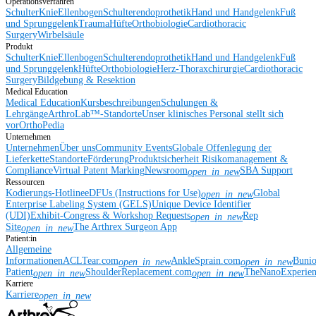
Operationsverfahren
Schulter
Knie
Ellenbogen
Schulterendoprothetik
Hand und Handgelenk
Fuß
und Sprunggelenk
Trauma
Hüfte
Orthobiologie
Cardiothoracic
Surgery
Wirbelsäule
Produkt
Schulter
Knie
Ellenbogen
Schulterendoprothetik
Hand und Handgelenk
Fuß
und Sprunggelenk
Hüfte
Orthobiologie
Herz-Thoraxchirurgie
Cardiothoracic
Surgery
Bildgebung & Resektion
Medical Education
Medical Education
Kursbeschreibungen
Schulungen &
Lehrgänge
ArthroLab™-Standorte
Unser klinisches Personal stellt sich
vor
OrthoPedia
Unternehmen
Unternehmen
Über uns
Community Events
Globale Offenlegung der
Lieferkette
Standorte
Förderung
Produktsicherheit
Risikomanagement &
Compliance
Virtual Patent Marking
Newsroom
SBA Support
open_in_new
Ressourcen
Kodierungs-Hotline
eDFUs (Instructions for Use)
Global
open_in_new
Enterprise Labeling System (GELS)
Unique Device Identifier
(UDI)
Exhibit-Congress & Workshop Requests
Rep
open_in_new
Site
The Arthrex Surgeon App
open_in_new
Patient:in
Allgemeine
Informationen
ACLTear.com
AnkleSprain.com
Buni
open_in_new
open_in_new
Patient
ShoulderReplacement.com
TheNanoExperie
open_in_new
open_in_new
Karriere
Karriere
open_in_new