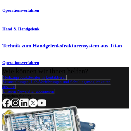
Operationsverfahren
Hand & Handgelenk
Technik zum Handgelenksfrakturensystem aus Titan
Operationsverfahren
Wie können wir Ihnen helfen?
Medizinproduktberater:in kontaktieren
Veranstaltungen, Lab-Vorführungen und Schulungsmöglichkeiten
ansehen
Unseren Newsletter abonnieren
Besuchen Sie uns
Operationsverfahren