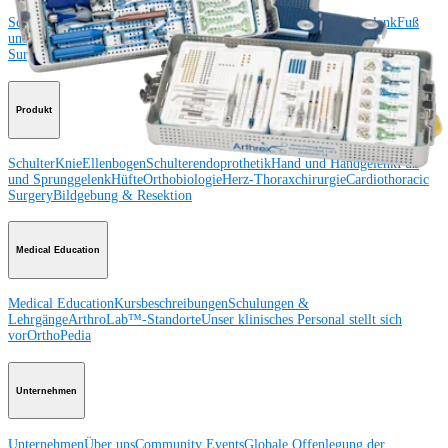
Schulter
Knie
Ellenbogen
Schulterendoprothetik
Hand und Handgelenk
Fuß
und Sprunggelenk
Trauma
Hüfte
Orthobiologie
Cardiothoracic
Surgery
Wirbelsäule
Produkt
Schulter
Knie
Ellenbogen
Schulterendoprothetik
Hand und Handgelenk
Fuß
und Sprunggelenk
Hüfte
Orthobiologie
Herz-Thoraxchirurgie
Cardiothoracic
Surgery
Bildgebung & Resektion
Medical Education
Medical Education
Kursbeschreibungen
Schulungen &
Lehrgänge
ArthroLab™-Standorte
Unser klinisches Personal stellt sich
vor
OrthoPedia
Unternehmen
Unternehmen
Über uns
Community Events
Globale Offenlegung der